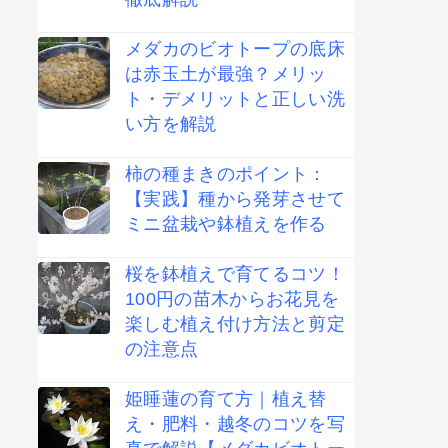
メダカのビオトープの底床
は赤玉土が最強？メリッ
ト・デメリットと正しい洗
い方を解説
柿の種まきのポイント：
【実践】種から発芽させて
ミニ盆栽や鉢植えを作る
桜を鉢植えで育てるコツ！
100円の苗木からお花見を
楽しむ植え付け方法と剪定
の注意点
姫睡蓮の育て方｜植え替
え・肥料・越冬のコツを写