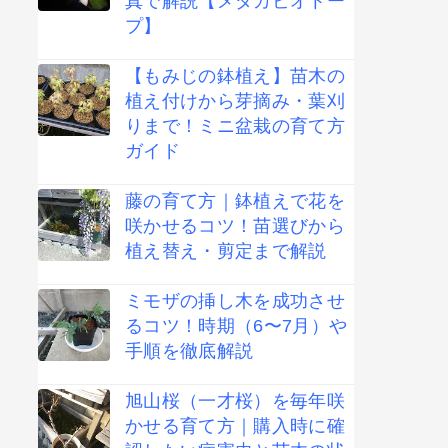
真で解説【メダカビオトー
プ】
【もみじの鉢植え】苗木の
植え付けから芽摘み・葉刈
りまで！ミニ盆栽の育て方
ガイド
藤の育て方｜鉢植えで花を
咲かせるコツ！苗選びから
植え替え・剪定まで解説
ミモザの挿し木を成功させ
るコツ！時期（6〜7月）や
手順を徹底解説
旭山桜（一才桜）を毎年咲
かせる育て方｜購入時に確