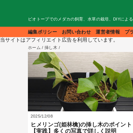
ビオトープでのメダカの飼育、水草の栽培、DIYによ
編集ポリシー
お問い合わせ
運営者情報
プ
当サイトはアフィリエイト広告を利用しています。
ホーム
/
挿し木
/
2025/12/08
ヒメリンゴ(姫林檎)の挿し木のポイント
【実践】多くの写真で詳しく説明