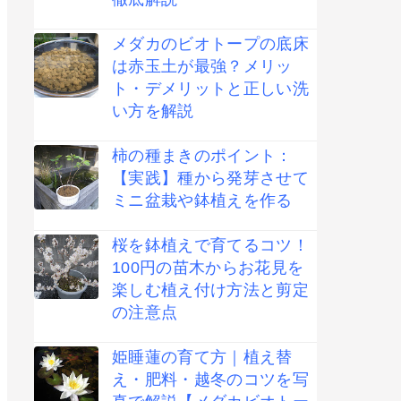
メダカのビオトープの底床
は赤玉土が最強？メリッ
ト・デメリットと正しい洗
い方を解説
柿の種まきのポイント：
【実践】種から発芽させて
ミニ盆栽や鉢植えを作る
桜を鉢植えで育てるコツ！
100円の苗木からお花見を
楽しむ植え付け方法と剪定
の注意点
姫睡蓮の育て方｜植え替
え・肥料・越冬のコツを写