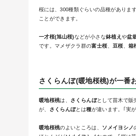
桜には、
300種類ぐらいの品種がありま
ことができます。
一才桜(旭山桜)
などが小さな
鉢植え
や
盆
です。マメザクラ群の
富士桜
、
豆桜
、
箱
さくらんぼ(暖地桜桃)が一番
暖地桜桃
は、
さくらんぼ
として苗木で販
が、
さくらんぼ
とは
種
が違います
。｢実
暖地桜桃
のよいところは、
ソメイヨシノ