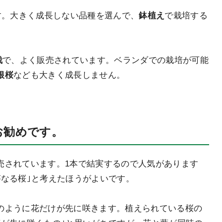
す
。大きく成長しない品種を選んで、
鉢植え
で栽培する
栽
で、よく販売されています。ベランダでの栽培が可能
根桜
なども大きく成長しません。
お勧めです。
売されています
。1本で結実するので人気があります
がなる桜｣と考えたほうがよいです。
のように
花だけが先に咲きます
。植えられている桜の