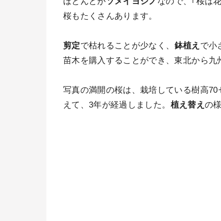
ほとんどが
ソメイヨシノ
なので、｢桜は
桜もたくさんあります
。
剪定
で枯れることが少なく
、
鉢植え
で小
苗木を購入することができ、東北から九
写真の満開の桜は、栽培している樹高70
えて、
3年が経過しました
。
植え替え
の