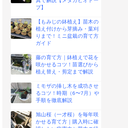
真で解説【メダカビオトー
プ】
【もみじの鉢植え】苗木の
植え付けから芽摘み・葉刈
りまで！ミニ盆栽の育て方
ガイド
藤の育て方｜鉢植えで花を
咲かせるコツ！苗選びから
植え替え・剪定まで解説
ミモザの挿し木を成功させ
るコツ！時期（6〜7月）や
手順を徹底解説
旭山桜（一才桜）を毎年咲
かせる育て方｜購入時に確