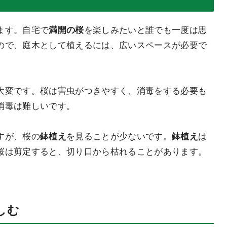
ます。
自宅で
満開の桜
を楽しみたい
と誰でも一度は思
ので、庭木として植えるには、広いスペースが必要で
大変です
。桜は害虫がつきやすく、消毒をする必要も
消毒は難しいです。
すが、桜の
鉢植え
を見ることが少ないです。
鉢植え
は
桜は剪定すると、
切り口から枯れることがあります
。
しむ