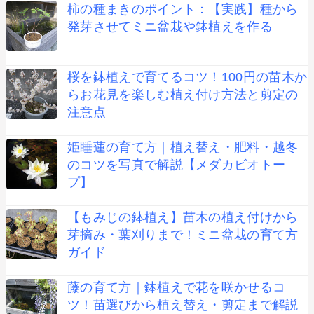
柿の種まきのポイント：【実践】種から
発芽させてミニ盆栽や鉢植えを作る
桜を鉢植えで育てるコツ！100円の苗木か
らお花見を楽しむ植え付け方法と剪定の
注意点
姫睡蓮の育て方｜植え替え・肥料・越冬
のコツを写真で解説【メダカビオトー
プ】
【もみじの鉢植え】苗木の植え付けから
芽摘み・葉刈りまで！ミニ盆栽の育て方
ガイド
藤の育て方｜鉢植えで花を咲かせるコ
ツ！苗選びから植え替え・剪定まで解説