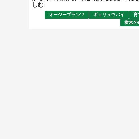
しむ
オージープランツ
ギョリュウバイ
育
樹木の