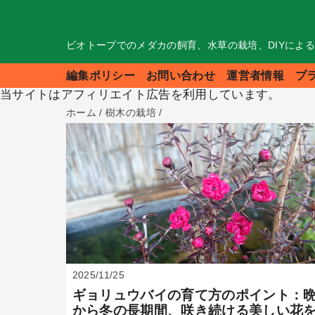
ビオトープでのメダカの飼育、水草の栽培、DIYによ
編集ポリシー
お問い合わせ
運営者情報
プ
当サイトはアフィリエイト広告を利用しています。
ホーム
/
樹木の栽培
/
2025/11/25
ギョリュウバイの育て方のポイント：
から冬の長期間、咲き続ける美しい花