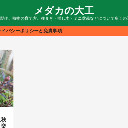
メダカの大工
る製作。植物の育て方、種まき・挿し木・ミニ盆栽などについて多く
ライバシーポリシーと免責事項
晩秋
を楽