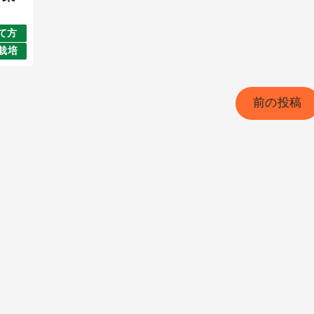
て方
栽培
前の投稿