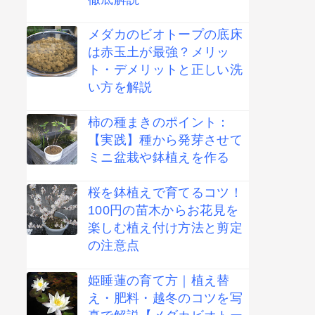
メダカのビオトープの底床
は赤玉土が最強？メリッ
ト・デメリットと正しい洗
い方を解説
柿の種まきのポイント：
【実践】種から発芽させて
ミニ盆栽や鉢植えを作る
桜を鉢植えで育てるコツ！
100円の苗木からお花見を
楽しむ植え付け方法と剪定
の注意点
姫睡蓮の育て方｜植え替
え・肥料・越冬のコツを写