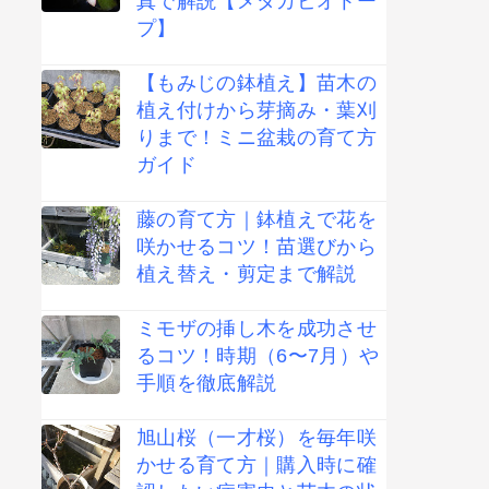
真で解説【メダカビオトー
プ】
【もみじの鉢植え】苗木の
植え付けから芽摘み・葉刈
りまで！ミニ盆栽の育て方
ガイド
藤の育て方｜鉢植えで花を
咲かせるコツ！苗選びから
植え替え・剪定まで解説
ミモザの挿し木を成功させ
るコツ！時期（6〜7月）や
手順を徹底解説
旭山桜（一才桜）を毎年咲
かせる育て方｜購入時に確