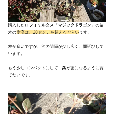
購入した
ロフォミルタス
「
マジックドラゴン
」の苗
木の
樹高は、20センチを超えるぐらい
です。
枝が多いですが、節の間隔が少し広く、間延びして
います。
もう少しコンパクトにして、
葉
が密になるように育
てたいです。