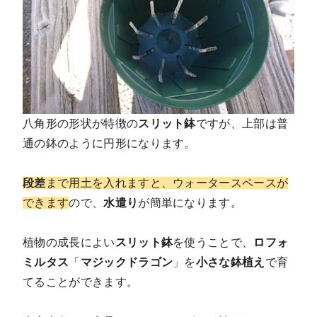
八角形の形状が特徴の
スリット鉢
ですが、上部は普
通の鉢のように円形になります。
段差
まで用土を入れますと、ウォータースペースが
できます
ので、
水遣り
が簡単になります。
植物の成長によい
スリット鉢
を使うことで、
ロフォ
ミルタス
「
マジックドラゴン
」を
小さな鉢植え
で育
てることができます。