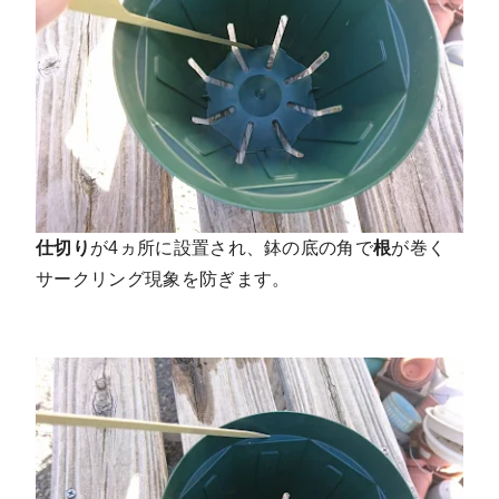
仕切り
が4ヵ所に設置され、鉢の底の角で
根
が巻く
サークリング現象を防ぎます。