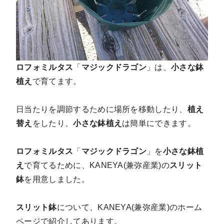
ロフォミルタス
「
マジックドラゴン
」は、
小さな鉢
植え
で育てます。
日当たりを調節するために場所を移動したり、
植え
替え
をしたり、
小さな鉢植え
は簡単にできます。
ロフォミルタス
「
マジックドラゴン
」を
小さな鉢植
え
で育てるために、KANEYA(兼弥産業)の
スリット
鉢
を用意しました。
スリット鉢
について、KANEYA(兼弥産業)のホーム
ページで紹介してあります。