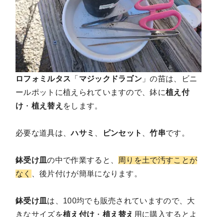
ロフォミルタス
「
マジックドラゴン
」の苗は、ビニ
ールポットに植えられていますので、鉢に
植え付
け
・
植え替え
をします。
必要な道具は、
ハサミ
、
ピンセット
、
竹串
です。
鉢受け皿
の中で作業すると、
周りを土で汚すことが
なく
、後片付けが簡単になります。
鉢受け皿
は、100均でも販売されていますので、大
きなサイズを
植え付け
・
植え替え
用に購入するとよ