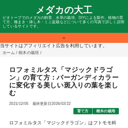
メダカの大工
ビオトープでのメダカの飼育、水草の栽培、DIYによる製作。植物の育
て方、種まき・挿し木・ミニ盆栽などについて多くの写真で詳しく説明
しているサイトです。
=
当サイトはアフィリエイト広告を利用しています。
ホーム
/
樹木の栽培
/
ロフォミルタス「マジックドラゴ
ン」の育て方：バーガンディカラー
に変化する美しい斑入りの葉を楽し
む
2021/12/05
最終更新日2026/02/22
育て方
樹木の栽培
ロフォミルタス「マジックドラゴン」はフトモモ科