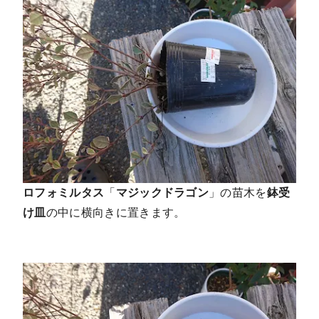
ロフォミルタス
「
マジックドラゴン
」の苗木を
鉢受
け皿
の中に横向きに置きます。