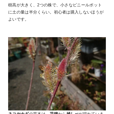
樹高が大きく、2つの株で、小さなビニールポット
に土の量は半分くらい。初心者は購入しないほうが
よいです。
ネコヤナギ
の苗木は、
花穂
から
雄しべ
が現れていま