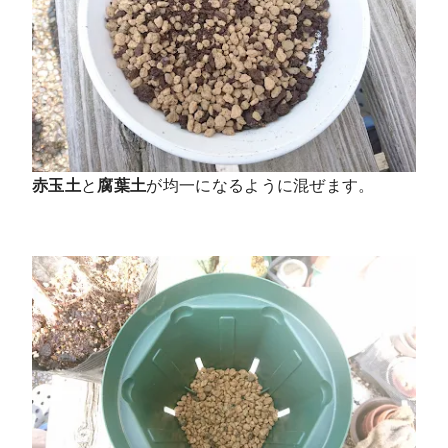
赤玉土
と
腐葉土
が均一になるように混ぜます。