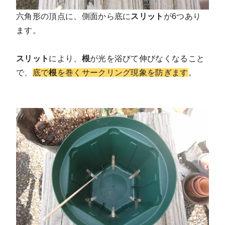
六角形の頂点に、側面から底に
スリット
が6つあり
ます。
スリット
により、
根
が光を浴びて伸びなくなること
で、
底で
根
を巻くサークリング現象を防ぎます
。