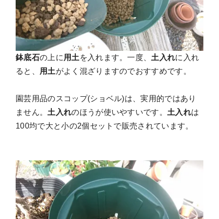
鉢底石
の上に
用土
を入れます。一度、
土入れ
に入れ
ると、
用土
がよく混ざりますのでおすすめです。
園芸用品のスコップ(ショベル)は、実用的ではあり
ません。
土入れ
のほうが使いやすいです。
土入れ
は
100均で大と小の2個セットで販売されています。