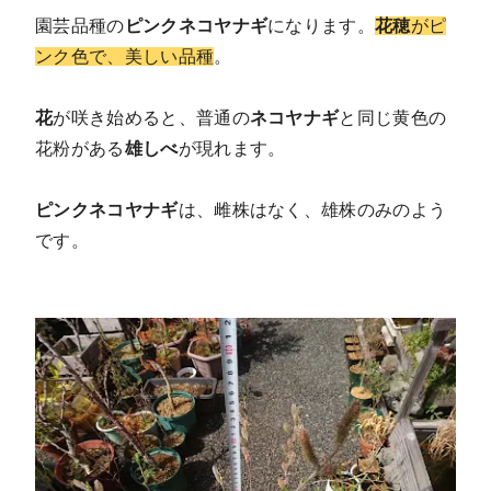
園芸品種の
ピンクネコヤナギ
になります。
花穂
がピ
ンク色で、美しい品種
。
花
が咲き始めると、普通の
ネコヤナギ
と同じ黄色の
花粉がある
雄しべ
が現れます。
ピンクネコヤナギ
は、雌株はなく、雄株のみのよう
です。