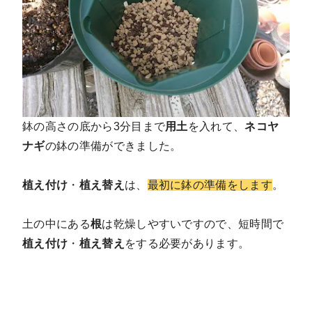
鉢の高さの底から3分目まで
用土
を入れて、
ネコヤ
ナギ
の鉢の準備ができました。
植え付け
・
植え替え
は、
最初に鉢の準備をします
。
土の中にある
根
は乾燥しやすいですので、短時間で
植え付け
・
植え替え
をする必要があります。