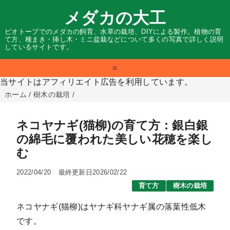
メダカの大工
ビオトープでのメダカの飼育、水草の栽培、DIYによる製作。植物の育
て方、種まき・挿し木・ミニ盆栽などについて多くの写真で詳しく説明
しているサイトです。
=
当サイトはアフィリエイト広告を利用しています。
ホーム
/
樹木の栽培
/
ネコヤナギ(猫柳)の育て方：銀白銀
の綿毛に覆われた美しい花穂を楽し
む
2022/04/20
最終更新日2026/02/22
育て方
樹木の栽培
ネコヤナギ(猫柳)はヤナギ科ヤナギ属の落葉性低木
です。