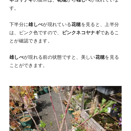
す。
下半分に
雄しべ
が現れている
花穂
を見ると、上半分
は、ピンク色ですので、
ピンクネコヤナギ
であるこ
とが確認できます。
雄しべ
が現れる前の状態ですと、美しい
花穂
を見る
ことができます。