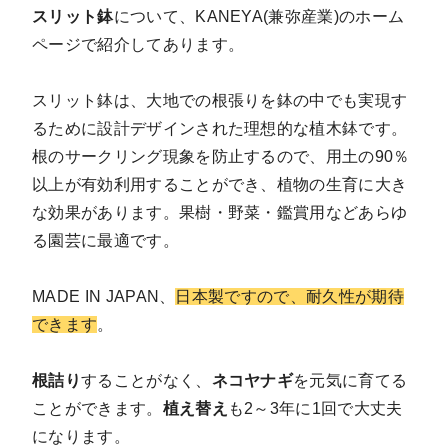
スリット鉢
について、KANEYA(兼弥産業)のホーム
ページで紹介してあります。
スリット鉢は、大地での根張りを鉢の中でも実現す
るために設計デザインされた理想的な植木鉢です。
根のサークリング現象を防止するので、用土の90％
以上が有効利用することができ、植物の生育に大き
な効果があります。果樹・野菜・鑑賞用などあらゆ
る園芸に最適です。
MADE IN JAPAN、
日本製ですので、耐久性が期待
できます
。
根詰り
することがなく、
ネコヤナギ
を元気に育てる
ことができます。
植え替え
も2～3年に1回で大丈夫
になります。