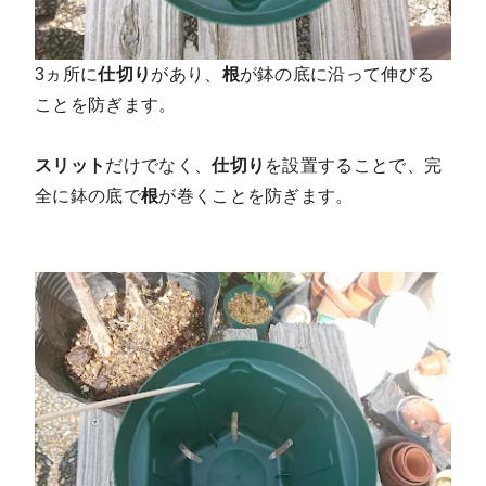
3ヵ所に
仕切り
があり、
根
が鉢の底に沿って伸びる
ことを防ぎます。
スリット
だけでなく、
仕切り
を設置することで、完
全に鉢の底で
根
が巻くことを防ぎます。