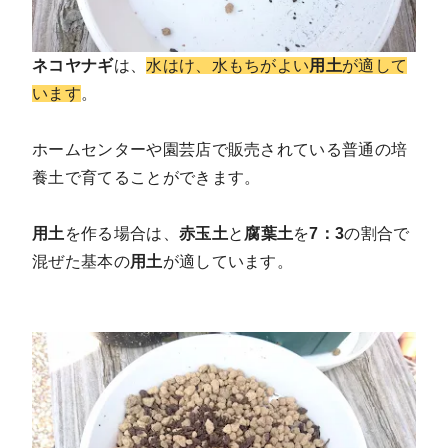
ネコヤナギ
は、
水はけ、水もちがよい
用土
が適して
います
。
ホームセンターや園芸店で販売されている普通の培
養土で育てることができます。
用土
を作る場合は、
赤玉土
と
腐葉土
を
7：3
の割合で
混ぜた基本の
用土
が適しています。