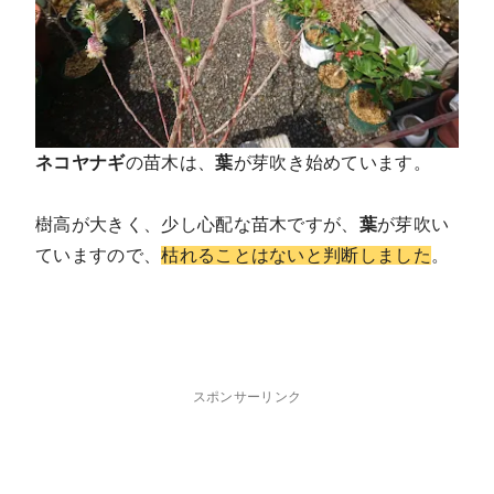
ネコヤナギ
の苗木は、
葉
が芽吹き始めています。
樹高が大きく、少し心配な苗木ですが、
葉
が芽吹い
ていますので、
枯れることはないと判断しました
。
スポンサーリンク