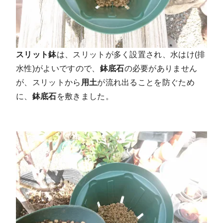
スリット鉢
は、スリットが多く設置され、水はけ(排
水性)がよいですので、
鉢底石
の必要がありません
が、スリットから
用土
が流れ出ることを防ぐため
に、
鉢底石
を敷きました。