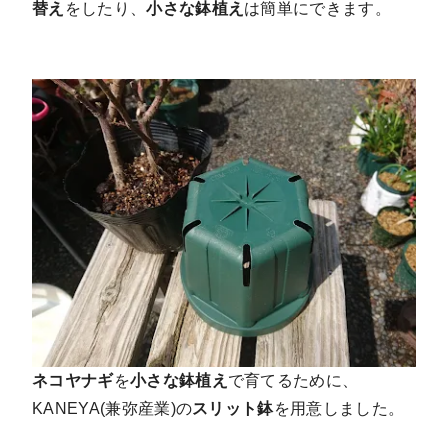
替え
をしたり、
小さな鉢植え
は簡単にできます。
ネコヤナギ
を
小さな鉢植え
で育てるために、
KANEYA(兼弥産業)の
スリット鉢
を用意しました。