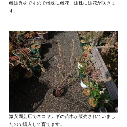
雌雄異株ですので雌株に雌花、雄株に雄花が咲きま
す。
激安園芸店でネコヤナギの苗木が販売されていまし
たので購入して育てます。