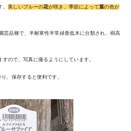
す。
美しいブルーの
花
が咲き、季節によって
葉
の色が
。
anum)の園芸品種で、半耐寒性半常緑亜低木に分類され、樹高
ますので、写真に撮るようにしています。
作り、保存すると便利です。