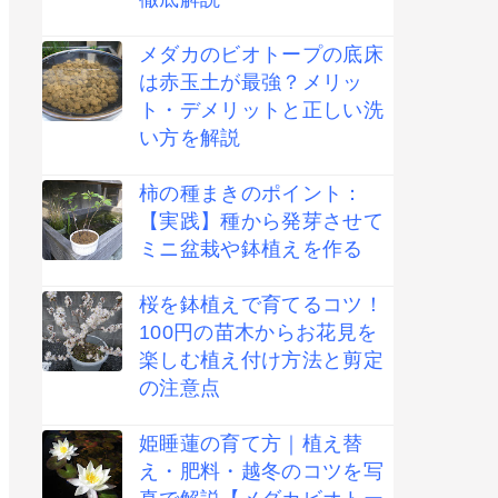
メダカのビオトープの底床
は赤玉土が最強？メリッ
ト・デメリットと正しい洗
い方を解説
柿の種まきのポイント：
【実践】種から発芽させて
ミニ盆栽や鉢植えを作る
桜を鉢植えで育てるコツ！
100円の苗木からお花見を
楽しむ植え付け方法と剪定
の注意点
姫睡蓮の育て方｜植え替
え・肥料・越冬のコツを写