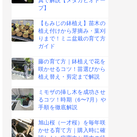
真で解説【メダカビオトー
プ】
【もみじの鉢植え】苗木の
植え付けから芽摘み・葉刈
りまで！ミニ盆栽の育て方
ガイド
藤の育て方｜鉢植えで花を
咲かせるコツ！苗選びから
植え替え・剪定まで解説
ミモザの挿し木を成功させ
るコツ！時期（6〜7月）や
手順を徹底解説
旭山桜（一才桜）を毎年咲
かせる育て方｜購入時に確