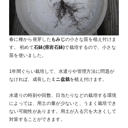
春に種から発芽した
もみじ
の小さな苗を植え付けま
す。 初めて
石鉢(溶岩石鉢)
で栽培するので、小さな
苗を使いました。
1年間ぐらい栽培して、水遣りや管理方法に問題が
なければ、成長した
ミニ盆栽
を植え付けます。
水遣りの時刻や回数、日当たりなどの栽培する環境
によっては、用土の量が少ないと、うまく栽培でき
ない可能性があります。用土が入る穴を大きくして
対策することができます。