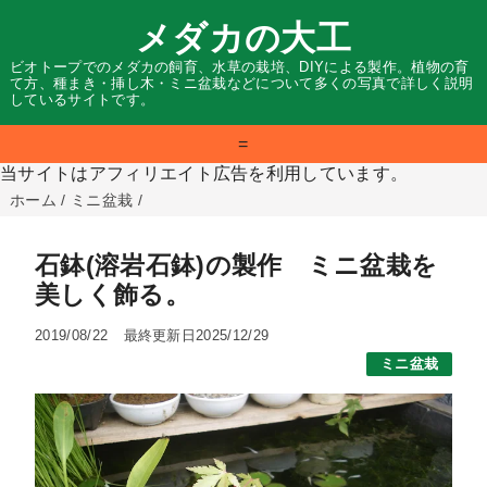
メダカの大工
ビオトープでのメダカの飼育、水草の栽培、DIYによる製作。植物の育
て方、種まき・挿し木・ミニ盆栽などについて多くの写真で詳しく説明
しているサイトです。
=
当サイトはアフィリエイト広告を利用しています。
ホーム
/
ミニ盆栽
/
石鉢(溶岩石鉢)の製作 ミニ盆栽を
美しく飾る。
2019/08/22
最終更新日2025/12/29
ミニ盆栽