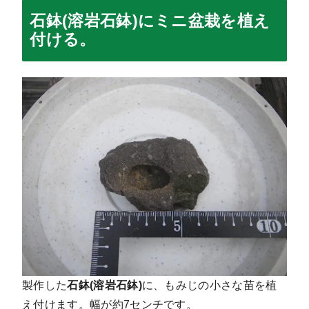
石鉢(溶岩石鉢)にミニ盆栽を植え
付ける。
製作した
石鉢(溶岩石鉢)
に、もみじの小さな苗を植
え付けます。幅が約7センチです。