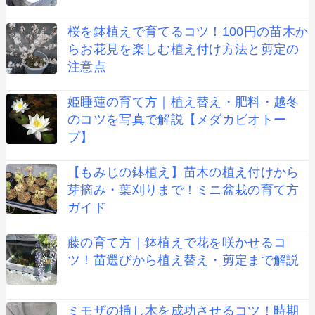
桜を鉢植えで育てるコツ！100円の苗木か
らお花見を楽しむ植え付け方法と剪定の
注意点
姫睡蓮の育て方｜植え替え・肥料・越冬
のコツを写真で解説【メダカビオトー
プ】
【もみじの鉢植え】苗木の植え付けから
芽摘み・葉刈りまで！ミニ盆栽の育て方
ガイド
藤の育て方｜鉢植えで花を咲かせるコ
ツ！苗選びから植え替え・剪定まで解説
ミモザの挿し木を成功させるコツ！時期