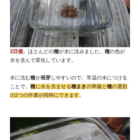
2日後
。
ほとんどの
種
が水に沈みました
。
種
の色が
水を含んで変化しています。
水に沈む
種
が
発芽
しやすいので、常温の水につける
ことで、
種
に水を含ませる
種まき
の準備と
種
の選別
の2つの作業が同時にできます
。