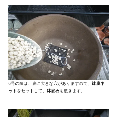
6号の鉢は、底に大きな穴がありますので、
鉢底ネ
ット
をセットして、
鉢底石
を敷きます。