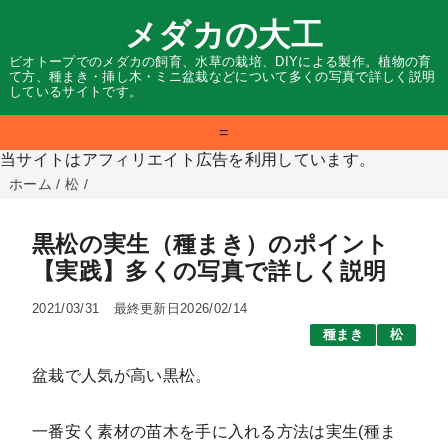
メダカの大工
ビオトープでのメダカの飼育、水草の栽培、DIYによる製作。植物の育
て方、種まき・挿し木・ミニ盆栽などについて多くの写真で詳しく説明
しているサイトです。
=
当サイトはアフィリエイト広告を利用しています。
ホーム
/
松
/
黒松の実生（種まき）のポイント
【実践】多くの写真で詳しく説明
2021/03/31
最終更新日2026/02/14
種まき
松
盆栽で人気が高い黒松。
一番安く素材の苗木を手に入れる方法は実生(種ま