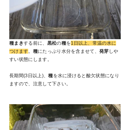
種まき
する前に、
黒松
の
種
を
1日以上、常温の水に
つけます
。
種
にたっぷり水分を含ませて、
発芽
しや
すい状態にします。
長期間(3日以上)、
種
を水に浸けると酸欠状態になり
ますので、注意して下さい。