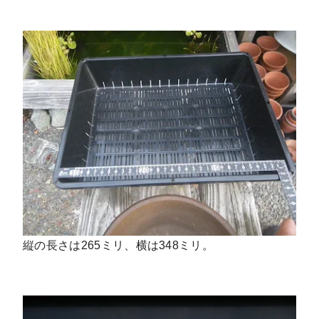
縦の長さは265ミリ、横は348ミリ。