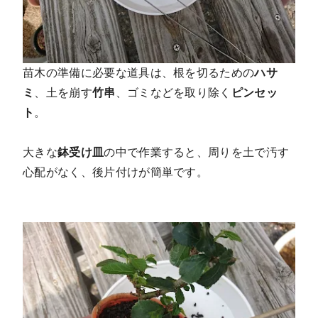
苗木の準備に必要な道具は、根を切るための
ハサ
ミ
、土を崩す
竹串
、ゴミなどを取り除く
ピンセッ
ト
。
大きな
鉢受け皿
の中で作業すると、周りを土で汚す
心配がなく、後片付けが簡単です。