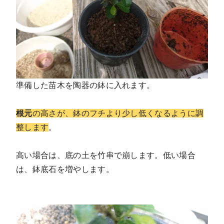
準備した苗木を陶器の鉢に入れます。
根元
の高さが、鉢のフチより少し低くなるように調
整します
。
高い場合は、底の土を竹串で崩します。低い場合
は、鉢底石を増やします。