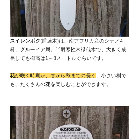
スイレンボク
(睡蓮木)は、南アフリカ産のシナノキ
科、グルーイア属。半耐寒性常緑低木で、大きく成
長しても樹高は1～3メートルぐらいです。
花
が咲く時期が、春から秋までの長く
、小さい樹で
も、たくさんの
花
を楽しむことができます。