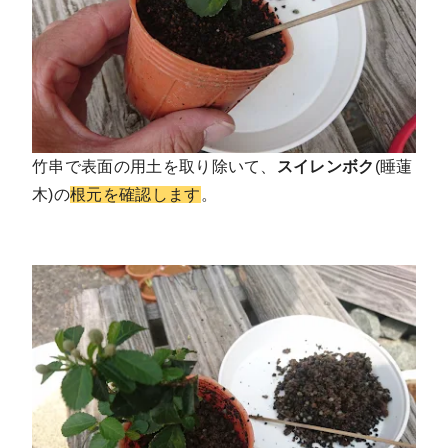
竹串で表面の用土を取り除いて、
スイレンボク
(睡蓮
木)の
根元を確認します
。