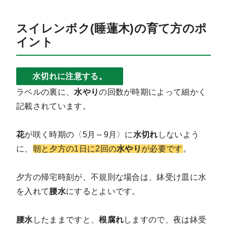
スイレンボク(睡蓮木)の育て方のポ
イント
水切れに注意する。
ラベルの裏に、
水やり
の回数が時期によって細かく
記載されています。
花
が咲く時期の〈5月～9月〉に
水切れ
しないよう
に、
朝と夕方の1日に2回の
水やり
が必要です
。
夕方の帰宅時刻が、不規則な場合は、鉢受け皿に水
を入れて
腰水
にするとよいです。
腰水
したままですと、
根腐れ
しますので、夜は鉢受