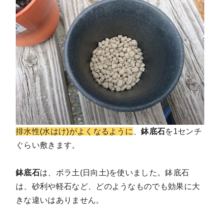
排水性(水はけ)がよくなるように
、
鉢底石
を1センチ
ぐらい敷きます。
鉢底石
は、ボラ土(日向土)を使いました。鉢底石
は、砂利や軽石など、どのようなものでも効果に大
きな違いはありません。