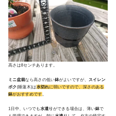
高さは8センチあります。
ミニ盆栽
なら高さの低い
鉢
がよいですが、
スイレン
ボク
(睡蓮木)は
水切れ
に弱いですので、深さのある
鉢
がおすすめです
。
1日中、いつでも
水遣り
ができる場合は、薄い
鉢
で
も管理できますが、朝に
水遣り
して、夕方の帰宅す