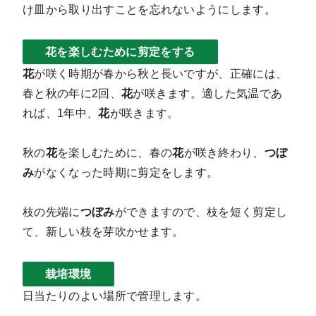
け皿から取り出すことを忘れないようにします。
花を楽しむために剪定をする
花
が咲く時期が春から秋と長いですが、正確には、
春と秋の年に2回、
花
が咲きます。適した気温であ
れば、1年中、
花
が咲きます。
秋の
花
を楽しむために、春の
花
が咲き終わり、
つぼ
み
がなくなった時期に剪定をします。
枝の先端に
つぼみ
ができますので、枝を短く剪定し
て、新しい枝を芽吹かせます。
栽培環境
日当たりのよい場所で管理します。