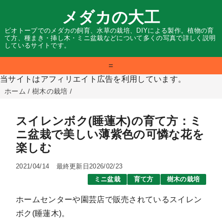
メダカの大工
ビオトープでのメダカの飼育、水草の栽培、DIYによる製作。植物の育
て方、種まき・挿し木・ミニ盆栽などについて多くの写真で詳しく説明
しているサイトです。
=
当サイトはアフィリエイト広告を利用しています。
ホーム
/
樹木の栽培
/
スイレンボク(睡蓮木)の育て方：ミ
ニ盆栽で美しい薄紫色の可憐な花を
楽しむ
2021/04/14
最終更新日2026/02/23
ミニ盆栽
育て方
樹木の栽培
ホームセンターや園芸店で販売されているスイレン
ボク(睡蓮木)。