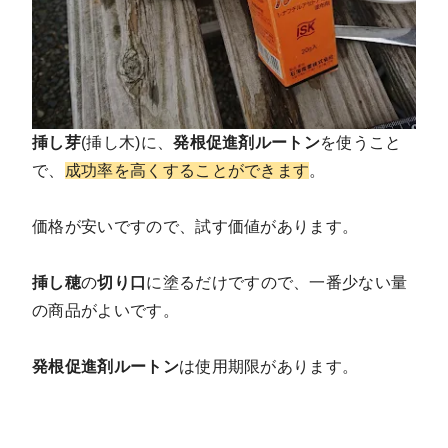
挿し芽
(挿し木)に、
発根促進剤ルートン
を使うこと
で、
成功率を高くすることができます
。
価格が安いですので、試す価値があります。
挿し穂
の
切り口
に塗るだけですので、一番少ない量
の商品がよいです。
発根促進剤ルートン
は使用期限があります。