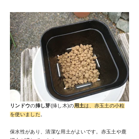
リンドウ
の
挿し芽
(挿し木)の
用土
は、赤玉土の小粒
を使いました
。
保水性があり、清潔な用土がよいです。赤玉土や鹿