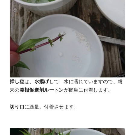
挿し穂
は、
水揚げ
して、水に濡れていますので、粉
末の
発根促進剤ルートン
が簡単に付着します。
切り口
に適量、付着させます。