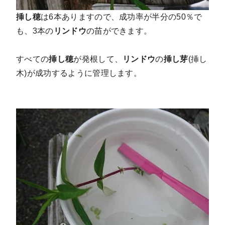
挿し穂
は6本ありますので、成功率が半分の50％で
も、3本の
リンドウ
の苗ができます。
すべての
挿し穂
が発根して、
リンドウ
の
挿し芽
(挿し
木)が成功するように管理します。