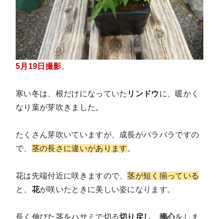
5月19日撮影
。
寒い冬は、根だけになっていた
リンドウ
に、暖かく
なり葉が芽吹きました。
たくさん芽吹いていますが、成長がバラバラですの
で、
茎の長さに違いがあります
。
花は先端付近に咲きますので、
茎が短く揃っている
と、
花
が咲いたときに美しい姿になります。
長く伸びた茎をハサミで切る
切り戻し
、
摘心
をしま