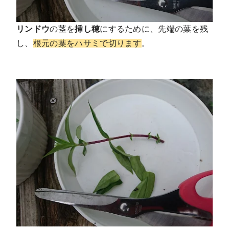
リンドウ
の茎を
挿し穂
にするために、先端の葉を残
し、
根元の葉をハサミで切ります
。