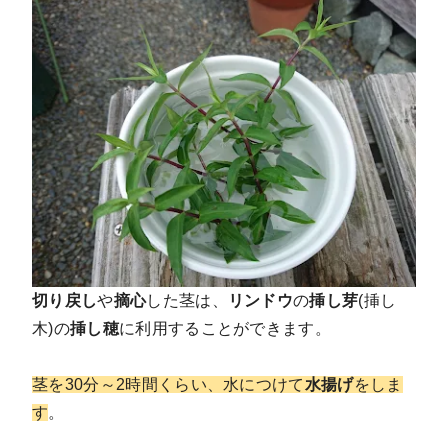
切り戻し
や
摘心
した茎は、
リンドウ
の
挿し芽
(挿し
木)の
挿し穂
に利用することができます。
茎を30分～2時間くらい、水につけて
水揚げ
をしま
す
。