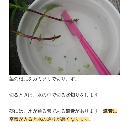
茎の根元をカミソリで切ります。
切るときは、水の中で切る
水切り
をします。
茎には、水が通る管である
道管
があります。
道管
に
空気が入ると水の通りが悪くなります
。