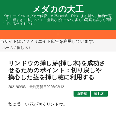
メダカの大工
ビオトープでのメダカの飼育、水草の栽培、DIYによる製作。植物の育
て方、種まき・挿し木・ミニ盆栽などについて多くの写真で詳しく説明
しているサイトです。
=
当サイトはアフィリエイト広告を利用しています。
ホーム
/
挿し木
/
リンドウの挿し芽(挿し木)を成功さ
せるためのポイント：切り戻しや
摘心した茎を挿し穂に利用する
2021/09/03
最終更新日2026/02/12
山野草
挿し木
秋に美しい花が咲くリンドウ。