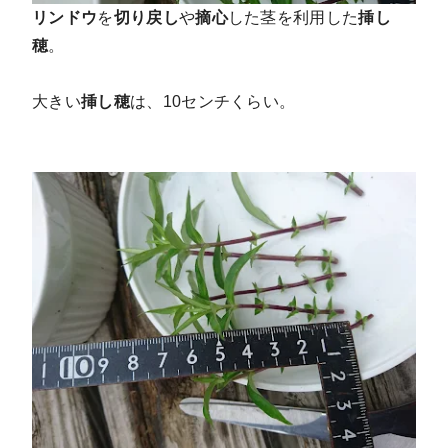
リンドウ
を
切り戻し
や
摘心
した茎を利用した
挿し
穂
。
大きい
挿し穂
は、10センチくらい。