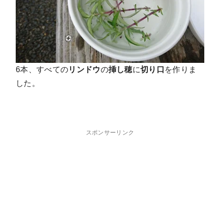
6本、すべての
リンドウ
の
挿し穂
に
切り口
を作りま
した。
スポンサーリンク