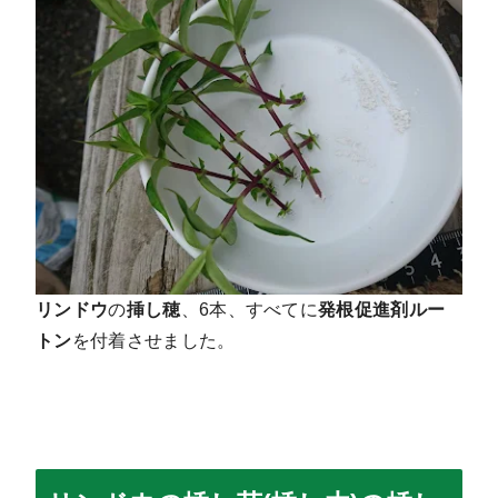
リンドウ
の
挿し穂
、6本、すべてに
発根促進剤ルー
トン
を付着させました。