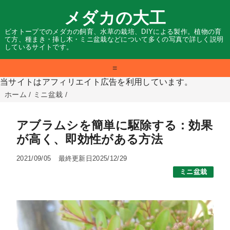
メダカの大工
ビオトープでのメダカの飼育、水草の栽培、DIYによる製作。植物の育
て方、種まき・挿し木・ミニ盆栽などについて多くの写真で詳しく説明
しているサイトです。
=
当サイトはアフィリエイト広告を利用しています。
ホーム
/
ミニ盆栽
/
アブラムシを簡単に駆除する：効果
が高く、即効性がある方法
2021/09/05
最終更新日2025/12/29
ミニ盆栽