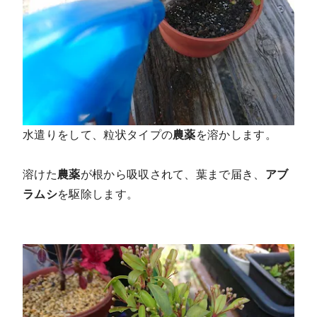
水遣りをして、粒状タイプの
農薬
を溶かします。
溶けた
農薬
が根から吸収されて、葉まで届き、
アブ
ラムシ
を駆除します。