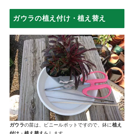
ガウラの植え付け・植え替え
ガウラ
の苗は、ビニールポットですので、鉢に
植え
付け
・
植え替え
をします。