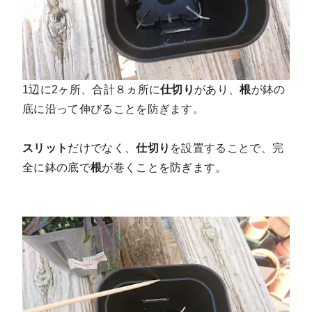
1辺に2ヶ所、合計８ヵ所に
仕切り
があり、
根
が鉢の
底に沿って伸びることを防ぎます。
スリット
だけでなく、
仕切り
を設置することで、完
全に鉢の底で
根
が巻くことを防ぎます。