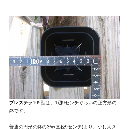
プレステラ
105型は、1辺9センチぐらいの正方形の
鉢です。
普通の円形の鉢の3号(直径9センチ)より、少し大き