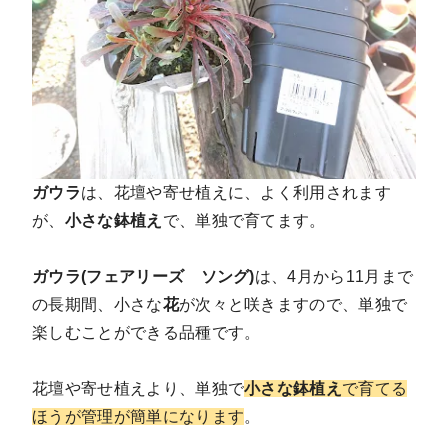
ガウラ
は、花壇や寄せ植えに、よく利用されます
が、
小さな鉢植え
で、単独で育てます。
ガウラ(フェアリーズ ソング)
は、4月から11月まで
の長期間、小さな
花
が次々と咲きますので、単独で
楽しむことができる品種です。
花壇や寄せ植えより、単独で
小さな鉢植え
で育てる
ほうが管理が簡単になります
。