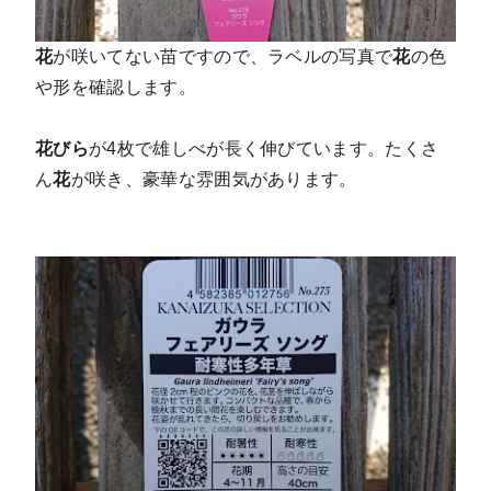
花
が咲いてない苗ですので、ラベルの写真で
花
の色
や形を確認します。
花びら
が4枚で雄しべが長く伸びています。たくさ
ん
花
が咲き、豪華な雰囲気があります。