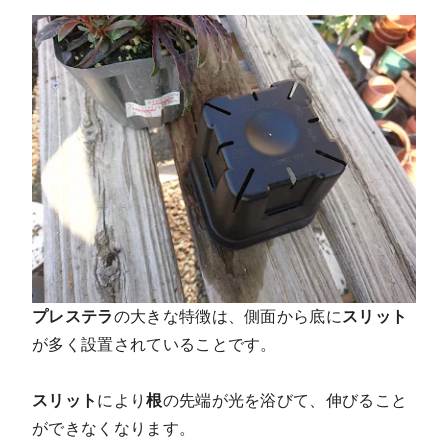
プレステラ
の大きな特徴は、側面から底に
スリット
が多く設置されていることです。
スリット
により
根
の先端が光を浴びて、伸びること
ができなくなります。