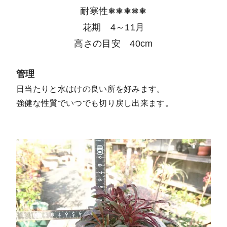
耐寒性❅❅❅❅❅
花期 4～11月
高さの目安 40cm
管理
日当たりと水はけの良い所を好みます。
強健な性質でいつでも切り戻し出来ます。