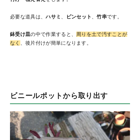
必要な道具は、
ハサミ
、
ピンセット
、
竹串
です。
鉢受け皿
の中で作業すると、
周りを土で汚すことが
なく
、後片付けが簡単になります。
ビニールポットから取り出す