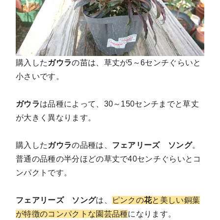
購入した
ガウラ
の苗は、草丈が5～6センチぐらいと
小さいです。
ガウラ
は品種によって、30～150センチまでと草丈
が大きく異なります。
購入した
ガウラ
の品種は、
フェアリーズ ソング
。
普通の品種の半分ほどの草丈で40センチぐらいとコ
ンパクトです。
フェアリーズ ソング
は、
ピンクの
花
と美しい銅葉
が特徴のコンパクトな園芸品種
になります。