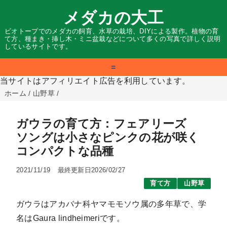
メダカの大工
ビオトープでのメダカの飼育、水草の栽培、DIYによる製作。植物の育
て方、種まき・挿し木・ミニ盆栽などについて多くの写真で詳しく説明
しているサイトです。
=
当サイトはアフィリエイト広告を利用しています。
ホーム
/
山野草
/
ガウラの育て方：フェアリーズ
ソングは小さなピンクの花が咲く
コンパクトな品種
2021/11/19
最終更新日2026/02/27
育て方
山野草
ガウラはアカバナ科ヤマモモソウ属の多年草で、学
名はGaura lindheimeriです。