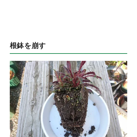
根鉢を崩す