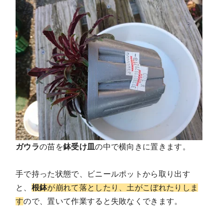
ガウラ
の苗を
鉢受け皿
の中で横向きに置きます。
手で持った状態で、ビニールポットから取り出す
と、
根鉢
が崩れて落としたり、土がこぼれたりしま
す
ので、置いて作業すると失敗なくできます。