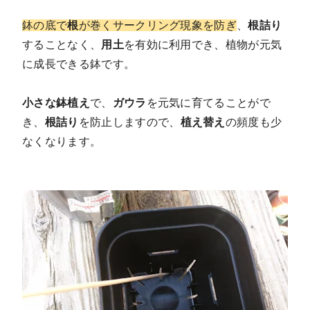
鉢の底で
根
が巻くサークリング現象を防ぎ
、
根詰り
することなく、
用土
を有効に利用でき、植物が元気
に成長できる鉢です。
小さな鉢植え
で、
ガウラ
を元気に育てることがで
き、
根詰り
を防止しますので、
植え替え
の頻度も少
なくなります。