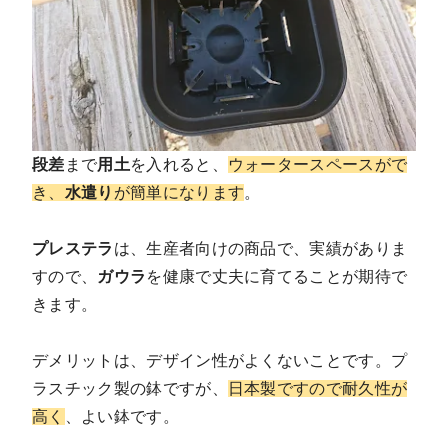
段差
まで
用土
を入れると、
ウォータースペースがで
き、
水遣り
が簡単になります
。
プレステラ
は、生産者向けの商品で、実績がありま
すので、
ガウラ
を健康で丈夫に育てることが期待で
きます。
デメリットは、デザイン性がよくないことです。プ
ラスチック製の鉢ですが、
日本製ですので耐久性が
高く
、よい鉢です。