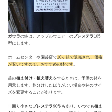
ガウラ
の鉢は、アップルウェアーの
プレステラ
105
型にします。
ホームセンターや園芸店で
10ヶ組で販売され、価格
が安いですので、おすすめの鉢です
。
苗の
植え付け
・
植え替え
をするときは、予備の鉢を
用意します。株分けしたほうがよい場合や鉢のサイ
ズを変更することがあります。
一回り小さな
プレステラ
90型もあり、いつでも
植え