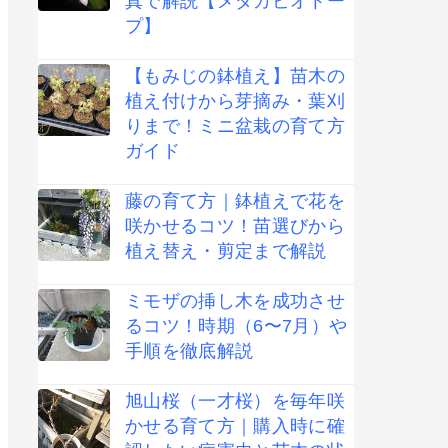
真で解説【メダカビオトー
プ】
【もみじの鉢植え】苗木の
植え付けから芽摘み・葉刈
りまで！ミニ盆栽の育て方
ガイド
藤の育て方｜鉢植えで花を
咲かせるコツ！苗選びから
植え替え・剪定まで解説
ミモザの挿し木を成功させ
るコツ！時期（6〜7月）や
手順を徹底解説
旭山桜（一才桜）を毎年咲
かせる育て方｜購入時に確