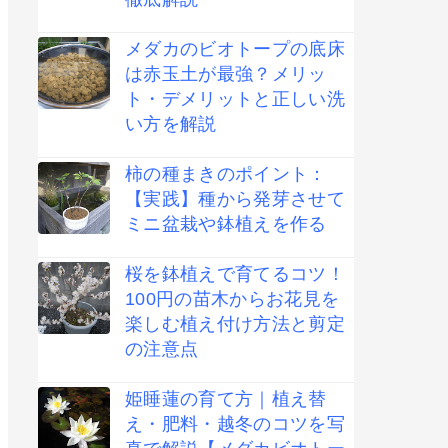
メダカのビオトープの底床
は赤玉土が最強？メリッ
ト・デメリットと正しい洗
い方を解説
柿の種まきのポイント：
【実践】種から発芽させて
ミニ盆栽や鉢植えを作る
桜を鉢植えで育てるコツ！
100円の苗木からお花見を
楽しむ植え付け方法と剪定
の注意点
姫睡蓮の育て方｜植え替
え・肥料・越冬のコツを写