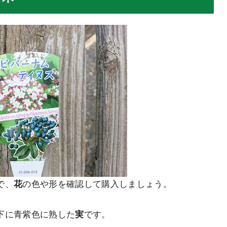
で、
花
の色や形を確認して購入しましょう。
下に青紫色に熟した
実
です。