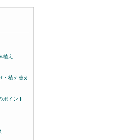
鉢植え
け・植え替え
のポイント
え