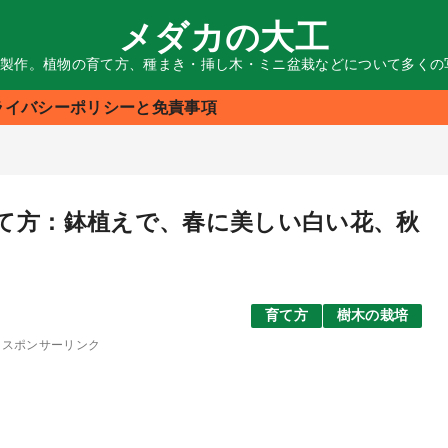
メダカの大工
る製作。植物の育て方、種まき・挿し木・ミニ盆栽などについて多く
ライバシーポリシーと免責事項
て方：鉢植えで、春に美しい白い花、秋
育て方
樹木の栽培
スポンサーリンク