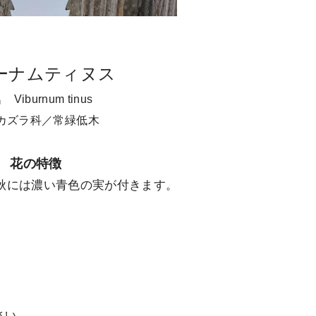
ーナムティヌス
Viburnum tinus
カズラ科／常緑低木
花の特徴
秋には濃い青色の実が付きます。
さい。