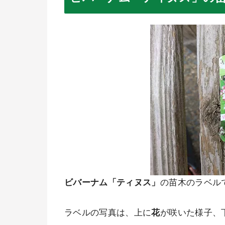
ビバーナム「ティヌス」
の苗木のラベル
ラベルの写真は、上に
花
が咲いた様子、