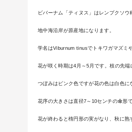
ビバーナム「ティヌス」はレンプクソウ
地中海沿岸が原産地になります。
学名はViburnum tinusでトキワ
花が咲く時期は4月～5月です。枝の先
つぼみはピンク色ですが花の色は白色に
花序の大きさは直径7～10センチの傘形
花が終わると楕円形の実がなり、秋に熟