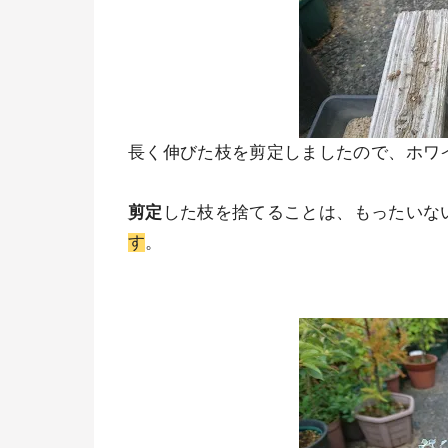
長く伸びた枝を剪定しましたので、ホワ
剪定
した枝を捨てることは、もったいな
す
。