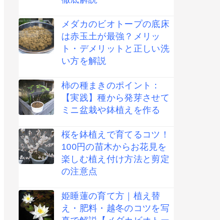
メダカのビオトープの底床
は赤玉土が最強？メリッ
ト・デメリットと正しい洗
い方を解説
柿の種まきのポイント：
【実践】種から発芽させて
ミニ盆栽や鉢植えを作る
桜を鉢植えで育てるコツ！
100円の苗木からお花見を
楽しむ植え付け方法と剪定
の注意点
姫睡蓮の育て方｜植え替
え・肥料・越冬のコツを写