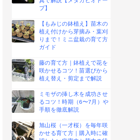
真で解説【メダカビオトー
プ】
【もみじの鉢植え】苗木の
植え付けから芽摘み・葉刈
りまで！ミニ盆栽の育て方
ガイド
藤の育て方｜鉢植えで花を
咲かせるコツ！苗選びから
植え替え・剪定まで解説
ミモザの挿し木を成功させ
るコツ！時期（6〜7月）や
手順を徹底解説
旭山桜（一才桜）を毎年咲
かせる育て方｜購入時に確