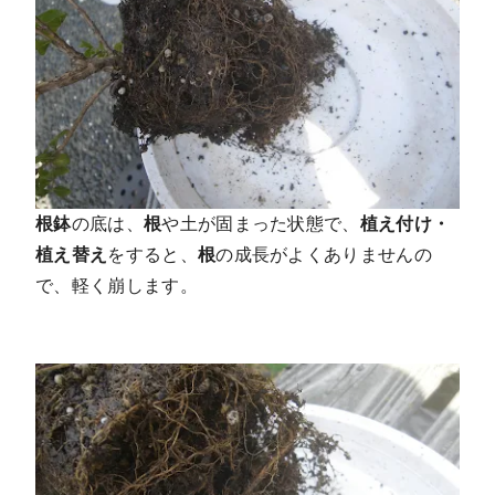
根鉢
の底は、
根
や土が固まった状態で、
植え付け・
植え替え
をすると、
根
の成長がよくありませんの
で、軽く崩します。