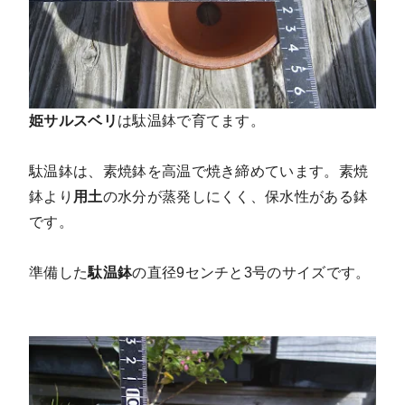
姫サルスベリ
は駄温鉢で育てます。
駄温鉢は、素焼鉢を高温で焼き締めています。素焼
鉢より
用土
の水分が蒸発しにくく、保水性がある鉢
です。
準備した
駄温鉢
の直径9センチと3号のサイズです。