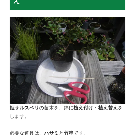
え
姫サルスベリ
の苗木を、鉢に
植え付け
・
植え替え
を
します。
必要な道具は、
ハサミ
と
竹串
です。