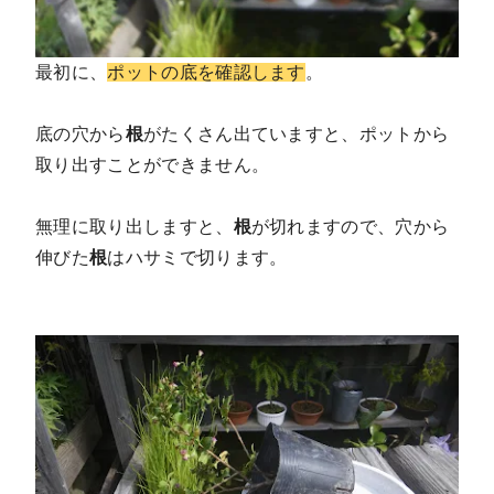
最初に、
ポットの底を確認します
。
底の穴から
根
がたくさん出ていますと、ポットから
取り出すことができません。
無理に取り出しますと、
根
が切れますので、穴から
伸びた
根
はハサミで切ります。