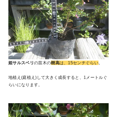
姫サルスベリ
の苗木の
樹高
は、15センチぐらい
。
地植え(庭植え)して大きく成長すると、1メートルぐ
らいになります。