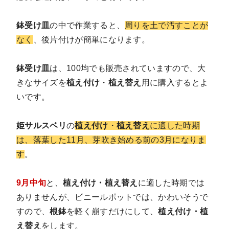
鉢受け皿
の中で作業すると、
周りを土で汚すことが
なく
、後片付けが簡単になります。
鉢受け皿
は、100均でも販売されていますので、大
きなサイズを
植え付け
・
植え替え
用に購入するとよ
いです。
姫サルスベリ
の
植え付け
・
植え替え
に適した時期
は、落葉した11月、芽吹き始める前の3月になりま
す
。
9月中旬
と、
植え付け・植え替え
に適した時期では
ありませんが、ビニールポットでは、かわいそうで
すので、
根鉢
を軽く崩すだけにして、
植え付け・植
え替え
をします。