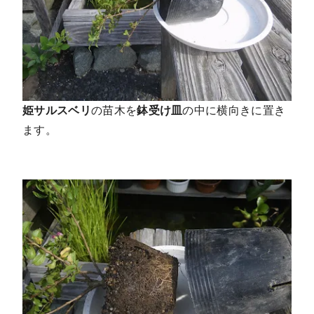
姫サルスベリ
の苗木を
鉢受け皿
の中に横向きに置き
ます。