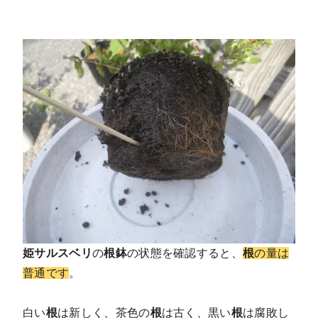
姫サルスベリ
の
根鉢
の状態を確認すると、
根
の量は
普通です
。
白い
根
は新しく、茶色の
根
は古く、黒い
根
は腐敗し