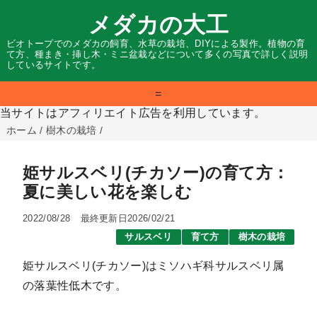
メダカの大工
ビオトープでのメダカの飼育、水草の栽培、DIYによる製作。植物の育
て方、種まき・挿し木・ミニ盆栽などについて多くの写真で詳しく説明
しているサイトです。
=
当サイトはアフィリエイト広告を利用しています。
ホーム
/
樹木の栽培
/
姫サルスベリ(チカソー)の育て方：
夏に美しい花を楽しむ
2022/08/28
最終更新日2026/02/21
サルスベリ
育て方
樹木の栽培
姫サルスベリ(チカソー)はミソハギ科サルスベリ属
の落葉性低木です。