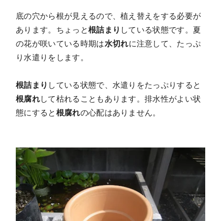
底の穴から根が見えるので、植え替えをする必要が
あります。ちょっと
根詰まり
している状態です。夏
の花が咲いている時期は
水切れ
に注意して、たっぷ
り水遣りをします。
根詰まり
している状態で、水遣りをたっぷりすると
根腐れ
して枯れることもあります。排水性がよい状
態にすると
根腐れ
の心配はありません。