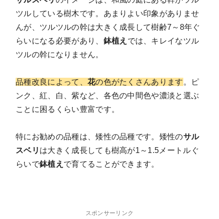
ツルしている樹木です。あまりよい印象がありませ
んが、ツルツルの幹は大きく成長して樹齢7～8年ぐ
らいになる必要があり、
鉢植え
では、キレイなツル
ツルの幹になりません。
品種改良によって、
花
の色がたくさんあります
。ピ
ンク、紅、白、紫など、各色の中間色や濃淡と
選ぶ
ことに困るくらい豊富です
。
特にお勧めの品種は、矮性の品種です
。矮性の
サル
スベリ
は大きく成長しても樹高が1～1.5メートルぐ
らいで
鉢植え
で育てることができます。
スポンサーリンク