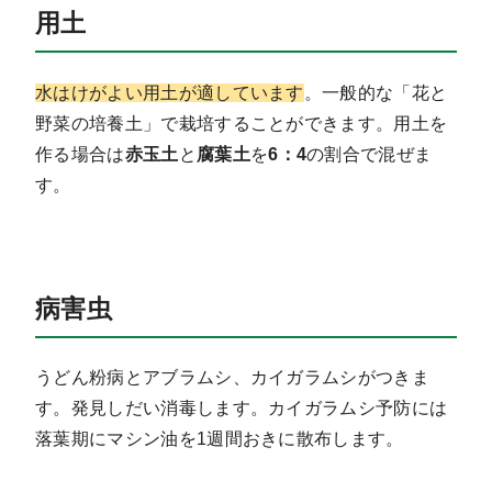
用土
水はけがよい用土が適しています
。一般的な「花と
野菜の培養土」で栽培することができます。用土を
作る場合は
赤玉土
と
腐葉土
を
6：4
の割合で混ぜま
す。
病害虫
うどん粉病とアブラムシ、カイガラムシがつきま
す。発見しだい消毒します。カイガラムシ予防には
落葉期にマシン油を1週間おきに散布します。