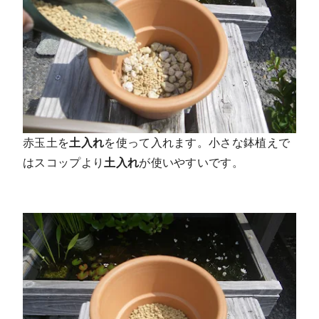
赤玉土を
土入れ
を使って入れます。小さな鉢植えで
はスコップより
土入れ
が使いやすいです。