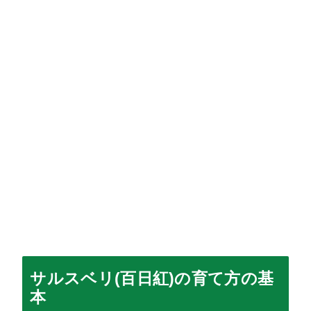
サルスベリ(百日紅)の育て方の基
本