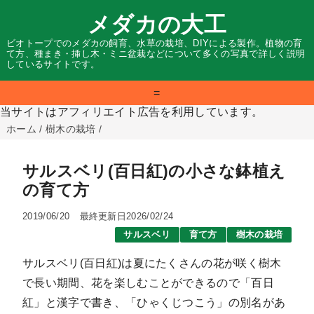
メダカの大工
ビオトープでのメダカの飼育、水草の栽培、DIYによる製作。植物の育
て方、種まき・挿し木・ミニ盆栽などについて多くの写真で詳しく説明
しているサイトです。
=
当サイトはアフィリエイト広告を利用しています。
ホーム
/
樹木の栽培
/
サルスベリ(百日紅)の小さな鉢植え
の育て方
2019/06/20
最終更新日2026/02/24
サルスベリ
育て方
樹木の栽培
サルスベリ(百日紅)は夏にたくさんの花が咲く樹木
で長い期間、花を楽しむことができるので「百日
紅」と漢字で書き、「ひゃくじつこう」の別名があ