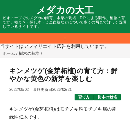
メダカの大工
ビオトープでのメダカの飼育、水草の栽培、DIYによる製作。植物の育
て方、種まき・挿し木・ミニ盆栽などについて多くの写真で詳しく説明
しているサイトです。
=
当サイトはアフィリエイト広告を利用しています。
ホーム
/
樹木の栽培
/
キンメツゲ(金芽柘植)の育て方：鮮
やかな黄色の新芽を楽しむ
2022/09/02
最終更新日2026/02/21
育て方
樹木の栽培
キンメツゲ(金芽柘植)はモチノキ科モチノキ属の常
緑性低木です。