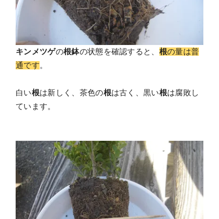
キンメツゲ
の
根鉢
の状態を確認すると、
根
の量は普
通です
。
白い
根
は新しく、茶色の
根
は古く、黒い
根
は腐敗し
ています。