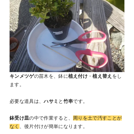
キンメツゲ
の苗木を、鉢に
植え付け
・
植え替え
をし
ます。
必要な道具は、
ハサミ
と
竹串
です。
鉢受け皿
の中で作業すると、
周りを土で汚すことが
なく
、後片付けが簡単になります。