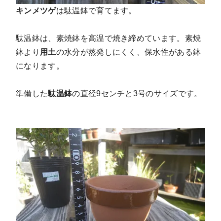
キンメツゲ
は駄温鉢で育てます。
駄温鉢は、素焼鉢を高温で焼き締めています。素焼
鉢より
用土
の水分が蒸発しにくく、保水性がある鉢
になります。
準備した
駄温鉢
の直径9センチと3号のサイズです。