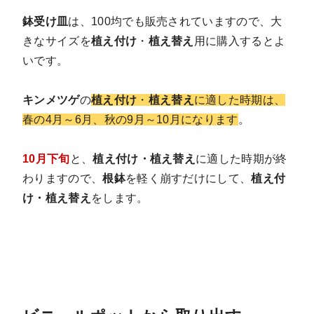
鉢受け皿
は、100均でも販売されていますので、大
きなサイズを
植え付け
・
植え替え
用に購入するとよ
いです。
キンメツゲ
の
植え付け
・
植え替え
に適した時期は、
春の4月～6月、秋の9月～10月になります
。
10月下旬
と、
植え付け・植え替え
に適した時期が終
わりますので、
根鉢
を軽く崩すだけにして、
植え付
け・植え替え
をします。