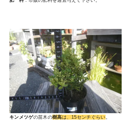
肥 料
：市販の肥料を適宜与えて下さい。
キンメツゲ
の苗木の
樹高
は、15センチぐらい
。