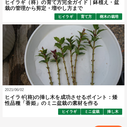
ヒイラギ（柊）の育て方完全ガイド｜鉢植え・盆
栽の管理から剪定・増やし方まで
ヒイラギ
育て方
樹木の栽培
2021/06/02
ヒイラギ(柊)の挿し木を成功させるポイント：矮
性品種「香姫」のミニ盆栽の素材を作る
ヒイラギ
ミニ盆栽
挿し木