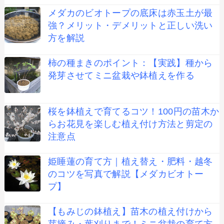
メダカのビオトープの底床は赤玉土が最
強？メリット・デメリットと正しい洗い
方を解説
柿の種まきのポイント：【実践】種から
発芽させてミニ盆栽や鉢植えを作る
桜を鉢植えで育てるコツ！100円の苗木か
らお花見を楽しむ植え付け方法と剪定の
注意点
姫睡蓮の育て方｜植え替え・肥料・越冬
のコツを写真で解説【メダカビオトー
プ】
【もみじの鉢植え】苗木の植え付けから
芽摘み・葉刈りまで！ミニ盆栽の育て方