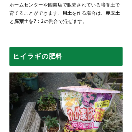
ホームセンターや園芸店で販売されている培養土で
育てることができます。
用土
を作る場合は、
赤玉土
と
腐葉土
を
7：3
の割合で混ぜます。
ヒイラギの肥料