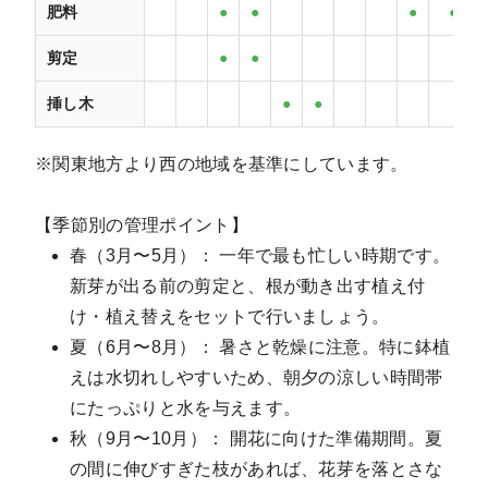
肥料
●
●
●
●
剪定
●
●
挿し木
●
●
※関東地方より西の地域を基準にしています。
【季節別の管理ポイント】
春（3月〜5月）： 一年で最も忙しい時期です。
新芽が出る前の剪定と、根が動き出す植え付
け・植え替えをセットで行いましょう。
夏（6月〜8月）： 暑さと乾燥に注意。特に鉢植
えは水切れしやすいため、朝夕の涼しい時間帯
にたっぷりと水を与えます。
秋（9月〜10月）： 開花に向けた準備期間。夏
の間に伸びすぎた枝があれば、花芽を落とさな