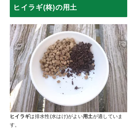
ヒイラギ(柊)の用土
ヒイラギ
は排水性(水はけ)がよい
用土
が適していま
す。