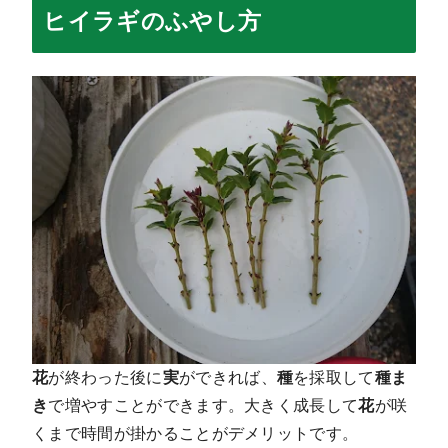
ヒイラギのふやし方
花
が終わった後に
実
ができれば、
種
を採取して
種ま
き
で増やすことができます。大きく成長して
花
が咲
くまで時間が掛かることがデメリットです。