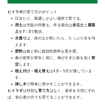
ヒイラギ
の育て方のポイント
日当たり、風通しがよい場所で育てる。
用土
は市販の培養土。作る場合は
赤玉土
と
腐葉
土
を
7：3
で配合。
水遣り
は、鉢の土が乾いたら、たっぷり水を与
えます。
肥料
は春と秋に緩効性肥料を置き肥。
春の新芽が芽吹く前に、伸びすぎた枝を短く
剪
定
します。
植え付け・植え替え
は4月～5月が適していま
す。
挿し木
で簡単に増やすことができます。
ヒイラギ
は特別な
育て方
はなく、基本を大切にすれ
ば、初心者の方でも育てることができます。