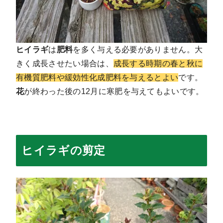
ヒイラギ
は
肥料
を多く与える必要がありません
。大
きく成長させたい場合は、
成長する時期の春と秋に
有機質肥料や緩効性化成肥料を与えるとよい
です。
花
が終わった後の12月に
寒肥
を与えてもよいです。
ヒイラギの剪定