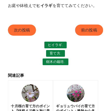
お庭や鉢植えで
ヒイラギ
を育ててみてください。
次の投稿
前の投稿
ヒイラギ.
育て方.
樹木の栽培.
関連記事
十月桜の育て方のポイン
ギョリュウバイの育て方
ト【鉢植えで春と秋に美
のポイント：晩秋から冬