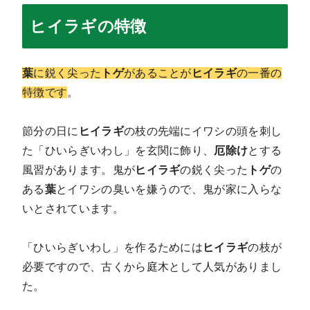
ヒイラギの特徴
葉
に鋭く尖った
トゲ
があることが
ヒイラギ
の一番の
特徴です
。
節分の日に
ヒイラギ
の枝の先端にイワシの頭を刺し
た「ひいらぎいわし」を玄関に飾り、
厄除け
とする
風習があります。鬼が
ヒイラギ
の鋭く尖った
トゲ
の
ある
葉
とイワシの臭いを嫌うので、鬼が家に入らな
いとされています。
「ひいらぎいわし」を作るためには
ヒイラギ
の枝が
必要ですので、古くから庭木として人気がありまし
た。