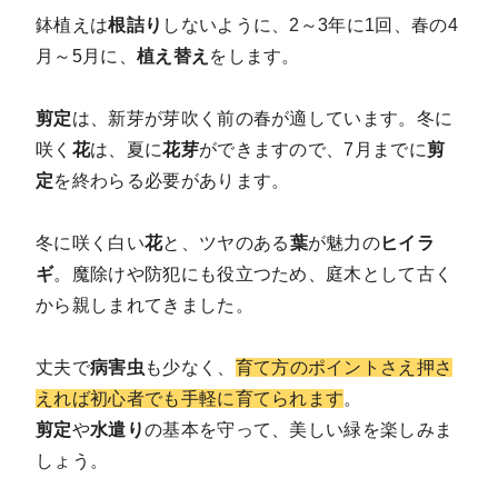
鉢植えは
根詰り
しないように、2～3年に1回、春の4
月～5月に、
植え替え
をします。
剪定
は、新芽が芽吹く前の春が適しています。冬に
咲く
花
は、夏に
花芽
ができますので、7月までに
剪
定
を終わらる必要があります。
冬に咲く白い
花
と、ツヤのある
葉
が魅力の
ヒイラ
ギ
。魔除けや防犯にも役立つため、庭木として古く
から親しまれてきました。
丈夫で
病害虫
も少なく、
育て方のポイントさえ押さ
えれば初心者でも手軽に育てられます
。
剪定
や
水遣り
の基本を守って、美しい緑を楽しみま
しょう。