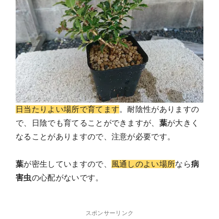
日当たりよい場所で育てます
。耐陰性がありますの
で、日陰でも育てることができますが、
葉
が大きく
なることがありますので、注意が必要です。
葉
が密生していますので、
風通しのよい場所
なら
病
害虫
の心配がないです。
スポンサーリンク