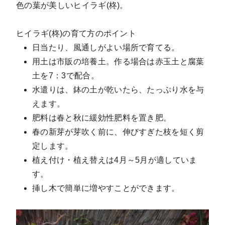
色の葉が美しいヒイラギ(柊)
。
ヒイラギ(柊)の育て方のポイント
日当たり、風通しがよい場所で育てる。
用土は市販の培養土。作る場合は赤玉土と腐葉
土を7：3で配合。
水遣りは、鉢の土が乾いたら、たっぷり水を与
えます。
肥料は春と秋に緩効性肥料を置き肥。
春の新芽が芽吹く前に、伸びすぎた枝を短く剪
定します。
植え付け・植え替えは4月～5月が適していま
す。
挿し木で簡単に増やすことができます。