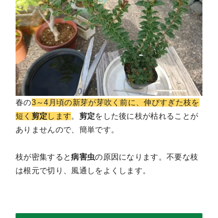
春の
3～4月頃の新芽が芽吹く前に、伸びすぎた枝を
短く
剪定
します
。
剪定
をした後に枝が枯れることが
ありませんので、簡単です。
枝が密集すると
病害虫
の原因になります。不要な枝
は根元で切り、風通しをよくします。