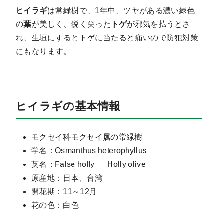
ヒイラギ
は常緑樹で、1年中、ツヤがある濃い緑色
の
葉
が美しく、鋭く尖った
トゲ
が邪気を払うとさ
れ、生垣にするとトゲに当たると痛いので防犯対策
にもなります。
ヒイラギの基本情報
モクセイ科モクセイ属の常緑樹
学名：Osmanthus heterophyllus
英名：False holly Holly olive
原産地：日本、台湾
開花期：11～12月
花の色：白色