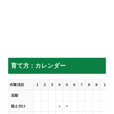
育て方：カレンダー
作業項目
1
2
3
4
5
6
7
8
9
10
花期
植え付け
●
●