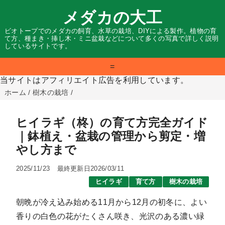
メダカの大工
ビオトープでのメダカの飼育、水草の栽培、DIYによる製作。植物の育
て方、種まき・挿し木・ミニ盆栽などについて多くの写真で詳しく説明
しているサイトです。
=
当サイトはアフィリエイト広告を利用しています。
ホーム
/
樹木の栽培
/
ヒイラギ（柊）の育て方完全ガイド
｜鉢植え・盆栽の管理から剪定・増
やし方まで
2025/11/23
最終更新日2026/03/11
ヒイラギ
育て方
樹木の栽培
朝晩が冷え込み始める11月から12月の初冬に、
よい
香りの白色の花がたくさん咲き、光沢のある濃い緑