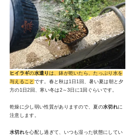
ヒイラギ
の
水遣り
は、鉢が乾いたら、たっぷり水を
与えること
です。春と秋は1日1回、暑い夏は朝と夕
方の1日2回、寒い冬は2～3日に1回ぐらいです。
乾燥に少し弱い性質がありますので、夏の
水切れ
に
注意します。
水切れ
を心配し過ぎて、いつも湿った状態にしてい