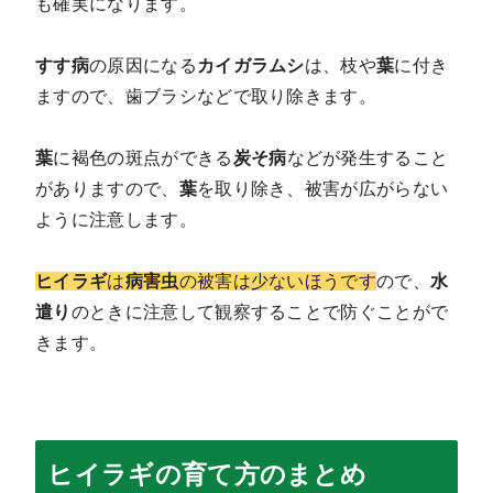
も確実になります。
すす病
の原因になる
カイガラムシ
は、枝や
葉
に付き
ますので、歯ブラシなどで取り除きます。
葉
に褐色の斑点ができる
炭そ病
などが発生すること
がありますので、
葉
を取り除き、被害が広がらない
ように注意します。
ヒイラギ
は
病害虫
の被害は少ないほうです
ので、
水
遣り
のときに注意して観察することで防ぐことがで
きます。
ヒイラギの育て方のまとめ