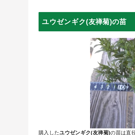
ユウゼンギク(友禅菊)の苗
購入した
ユウゼンギク(友禅菊)
の苗は直径