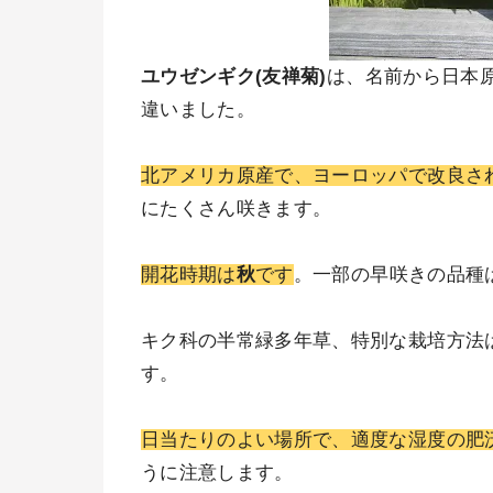
ユウゼンギク(友禅菊)
は、名前から日本
違いました。
北アメリカ原産で、ヨーロッパで改良さ
にたくさん咲きます。
開花時期は
秋
です
。一部の早咲きの品種
キク科の半常緑多年草、特別な栽培方法
す。
日当たりのよい場所で、適度な湿度の肥
うに注意します。