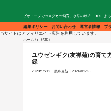
ビオトープでのメダカの飼育、水草の栽培、DIYによ
編集ポリシー
お問い合わせ
運営者情報
プ
当サイトはアフィリエイト広告を利用しています。
ホーム
/
山野草
/
ユウゼンギク(友禅菊)の育
録
2020/12/12
最終更新日2026/02/26