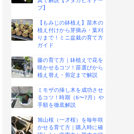
真で解説【メダカビオトー
プ】
【もみじの鉢植え】苗木の
植え付けから芽摘み・葉刈
りまで！ミニ盆栽の育て方
ガイド
藤の育て方｜鉢植えで花を
咲かせるコツ！苗選びから
植え替え・剪定まで解説
ミモザの挿し木を成功させ
るコツ！時期（6〜7月）や
手順を徹底解説
旭山桜（一才桜）を毎年咲
かせる育て方｜購入時に確