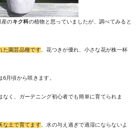
原産の
キク科
の植物と思っていましたが、調べてみると
れた園芸品種です
。花つきが優れ、小さな花が株一杯
は6月頃から咲きます。
はなく、ガーデニング初心者でも簡単に育てられま
沃な土で育てます
。水の与え過ぎで過湿にならないよ