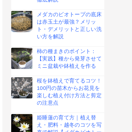
メダカのビオトープの底床
は赤玉土が最強？メリッ
ト・デメリットと正しい洗
い方を解説
柿の種まきのポイント：
【実践】種から発芽させて
ミニ盆栽や鉢植えを作る
桜を鉢植えで育てるコツ！
100円の苗木からお花見を
楽しむ植え付け方法と剪定
の注意点
姫睡蓮の育て方｜植え替
え・肥料・越冬のコツを写