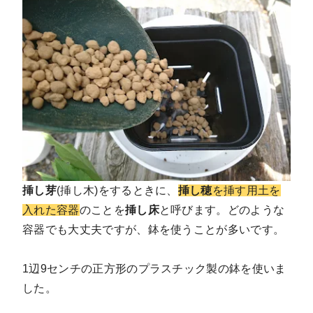
挿し芽
(挿し木)をするときに、
挿し穂
を挿す用土を
入れた容器
のことを
挿し床
と呼びます。どのような
容器でも大丈夫ですが、鉢を使うことが多いです。
1辺9センチの正方形のプラスチック製の鉢を使いま
した。