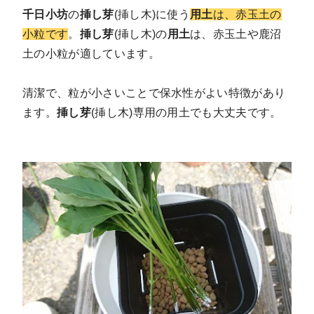
千日小坊
の
挿し芽
(挿し木)に使う
用土
は、赤玉土の
小粒です
。
挿し芽
(挿し木)の
用土
は、赤玉土や鹿沼
土の小粒が適しています。
清潔で、粒が小さいことで保水性がよい特徴があり
ます。
挿し芽
(挿し木)専用の用土でも大丈夫です。