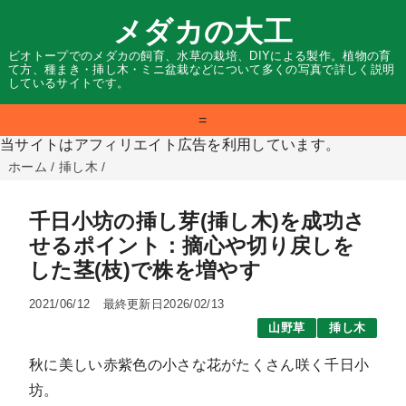
メダカの大工
ビオトープでのメダカの飼育、水草の栽培、DIYによる製作。植物の育
て方、種まき・挿し木・ミニ盆栽などについて多くの写真で詳しく説明
しているサイトです。
=
当サイトはアフィリエイト広告を利用しています。
ホーム
/
挿し木
/
千日小坊の挿し芽(挿し木)を成功さ
せるポイント：摘心や切り戻しを
した茎(枝)で株を増やす
2021/06/12
最終更新日2026/02/13
山野草
挿し木
秋に美しい赤紫色の小さな花がたくさん咲く千日小
坊。