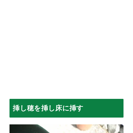
挿し穂を挿し床に挿す