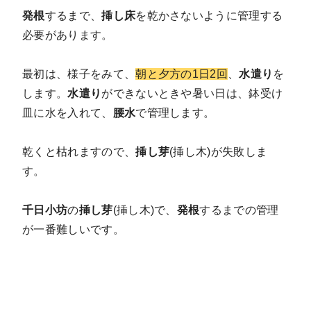
発根
するまで、
挿し床
を乾かさないように管理する
必要があります。
最初は、様子をみて、
朝と夕方の1日2回
、
水遣り
を
します。
水遣り
ができないときや暑い日は、鉢受け
皿に水を入れて、
腰水
で管理します。
乾くと枯れますので、
挿し芽
(挿し木)が失敗しま
す。
千日小坊
の
挿し芽
(挿し木)で、
発根
するまでの管理
が一番難しいです。