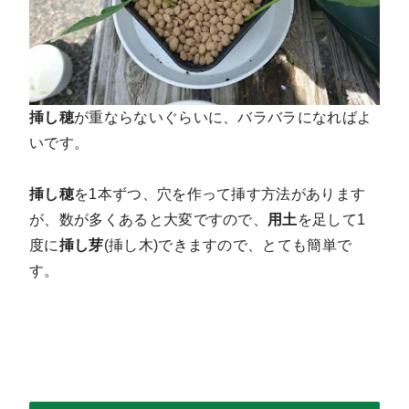
挿し穂
が重ならないぐらいに、バラバラになればよ
いです。
挿し穂
を1本ずつ、穴を作って挿す方法があります
が、数が多くあると大変ですので、
用土
を足して1
度に
挿し芽
(挿し木)できますので、とても簡単で
す。