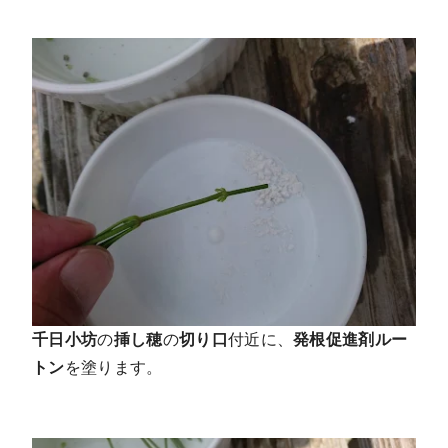
千日小坊
の
挿し穂
の
切り口
付近に、
発根促進剤ルー
トン
を塗ります。