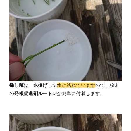
挿し穂
は、
水揚げ
して
水に濡れています
ので、粉末
の
発根促進剤ルートン
が簡単に付着します。