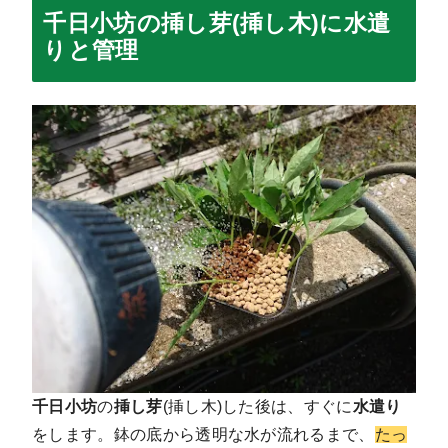
千日小坊の挿し芽(挿し木)に水遣
りと管理
千日小坊
の
挿し芽
(挿し木)した後は、すぐに
水遣り
をします。鉢の底から透明な水が流れるまで、
たっ