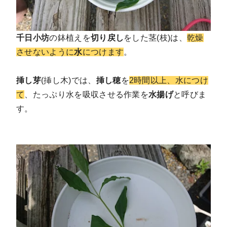
千日小坊
の鉢植えを
切り戻し
をした茎(枝)は、
乾燥
させないように
水
につけます
。
挿し芽
(挿し木)では、
挿し穂
を
2時間以上、水につけ
て
、たっぷり水を吸収させる作業を
水揚げ
と呼びま
す。