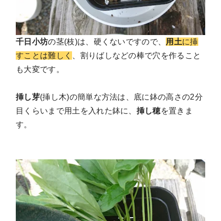
千日小坊
の茎(枝)は、硬くないですので、
用土
に挿
すことは難しく
、割りばしなどの棒で穴を作ること
も大変です。
挿し芽
(挿し木)の簡単な方法は、底に鉢の高さの2分
目くらいまで用土を入れた鉢に、
挿し穂
を置きま
す。