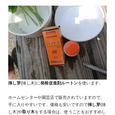
挿し芽
(挿し木)に
発根促進剤ルートン
を使います。
ホームセンターや園芸店で販売されていますので、
手に入りやすいです、価格も安いですので
挿し芽
(挿
し木)や
取り木
をする場合は、使うことをおすすめし