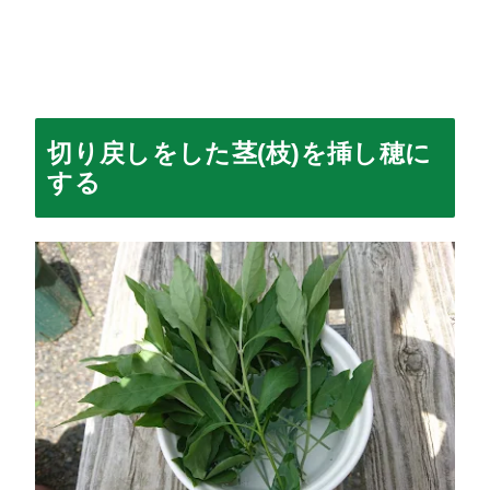
切り戻しをした茎(枝)を挿し穂に
する