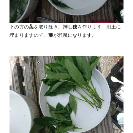
下の方の
葉
を取り除き、
挿し穂
を作ります。用土に
埋まりますので、
葉
が邪魔になります。