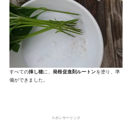
すべての
挿し穂
に、
発根促進剤ルートン
を塗り、準
備ができました。
スポンサーリンク