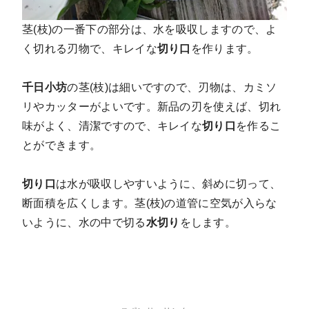
茎(枝)の一番下の部分は、水を吸収しますので、よ
く切れる刃物で、キレイな
切り口
を作ります。
千日小坊
の茎(枝)は細いですので、刃物は、カミソ
リやカッターがよいです。新品の刃を使えば、切れ
味がよく、清潔ですので、キレイな
切り口
を作るこ
とができます。
切り口
は水が吸収しやすいように、斜めに切って、
断面積を広くします。茎(枝)の道管に空気が入らな
いように、水の中で切る
水切り
をします。