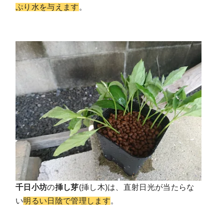
ぷり水を与えます
。
千日小坊
の
挿し芽
(挿し木)は、直射日光が当たらな
い
明るい日陰で管理します
。