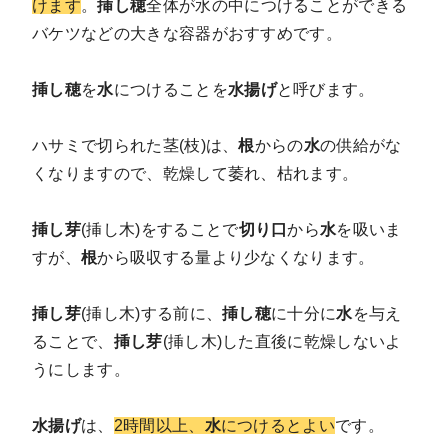
けます
。
挿し穂
全体が水の中につけることができる
バケツなどの大きな容器がおすすめです。
挿し穂
を
水
につけることを
水揚げ
と呼びます。
ハサミで切られた茎(枝)は、
根
からの
水
の供給がな
くなりますので、乾燥して萎れ、枯れます。
挿し芽
(挿し木)をすることで
切り口
から
水
を吸いま
すが、
根
から吸収する量より少なくなります。
挿し芽
(挿し木)する前に、
挿し穂
に十分に
水
を与え
ることで、
挿し芽
(挿し木)した直後に乾燥しないよ
うにします。
水揚げ
は、
2時間以上、
水
につけるとよい
です。