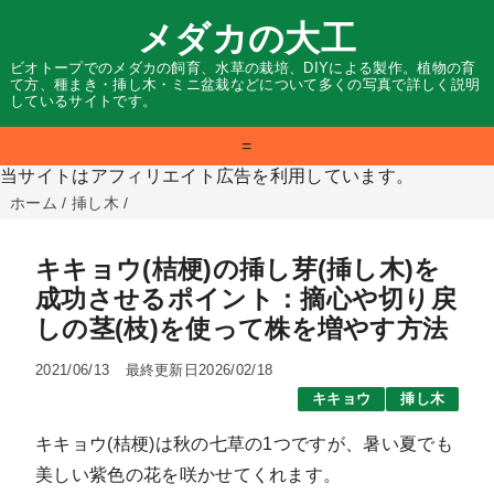
メダカの大工
ビオトープでのメダカの飼育、水草の栽培、DIYによる製作。植物の育
て方、種まき・挿し木・ミニ盆栽などについて多くの写真で詳しく説明
しているサイトです。
=
当サイトはアフィリエイト広告を利用しています。
ホーム
/
挿し木
/
キキョウ(桔梗)の挿し芽(挿し木)を
成功させるポイント：摘心や切り戻
しの茎(枝)を使って株を増やす方法
2021/06/13
最終更新日2026/02/18
キキョウ
挿し木
キキョウ(桔梗)は秋の七草の1つですが、暑い夏でも
美しい紫色の花を咲かせてくれます。