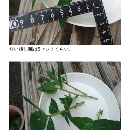
短い
挿し穂
は5センチくらい。