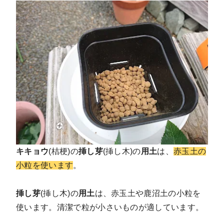
キキョウ
(桔梗)の
挿し芽
(挿し木)の
用土
は、
赤玉土の
小粒を使います
。
挿し芽
(挿し木)の
用土
は、赤玉土や鹿沼土の小粒を
使います。清潔で粒が小さいものが適しています。