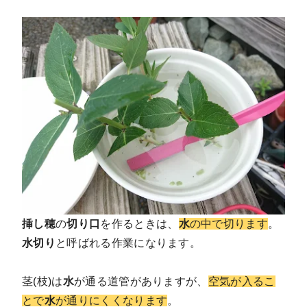
挿し穂
の
切り口
を作るときは、
水
の中で切ります
。
水切り
と呼ばれる作業になります。
茎(枝)は
水
が通る道管がありますが、
空気が入るこ
とで
水
が通りにくくなります
。