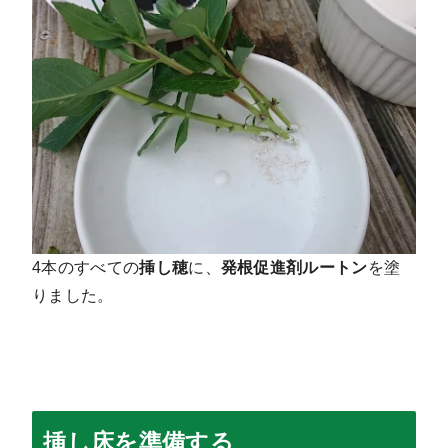
4本のすべての
挿し穂
に、
発根促進剤ルートン
を塗
りました。
挿し床を準備する