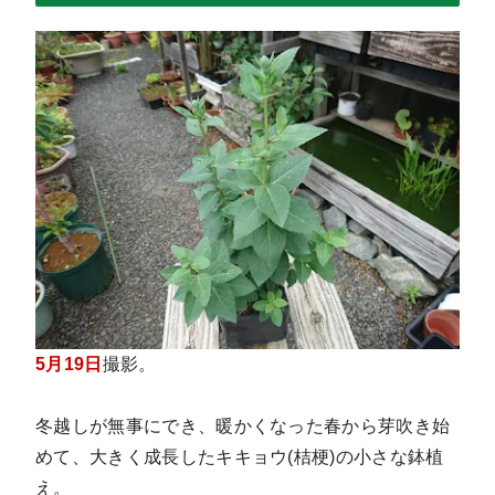
5月19日
撮影。
冬越しが無事にでき、暖かくなった春から芽吹き始
めて、大きく成長したキキョウ(桔梗)の小さな鉢植
え。