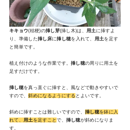
キキョウ
(桔梗)の
挿し芽
(挿し木)は、
用土
に挿すよ
り、準備した
挿し床
に
挿し穂
を入れて、
用土
を足す
と簡単です。
植え付けのような作業です。
挿し穂
の周りに用土を
足すだけです。
挿し穂
を真っ直ぐに挿すと、風などで動きやすいで
すので、
斜めになるようにする
とよいです。
斜めに挿すことは難しいですので、
挿し穂
を鉢に入
れて、
用土
を足すこと
で、
挿し穂
が斜めになりま
す。