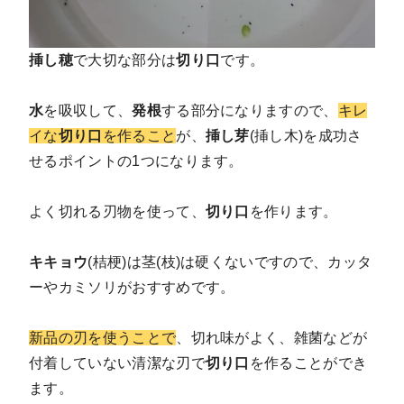
挿し穂
で大切な部分は
切り口
です。
水
を吸収して、
発根
する部分になりますので、
キレ
イな
切り口
を作ること
が、
挿し芽
(挿し木)を成功さ
せるポイントの1つになります。
よく切れる刃物を使って、
切り口
を作ります。
キキョウ
(桔梗)は茎(枝)は硬くないですので、カッタ
ーやカミソリがおすすめです。
新品の刃を使うことで
、切れ味がよく、雑菌などが
付着していない清潔な刃で
切り口
を作ることができ
ます。