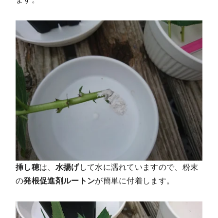
挿し穂
は、
水揚げ
して水に濡れていますので、粉末
の
発根促進剤ルートン
が簡単に付着します。