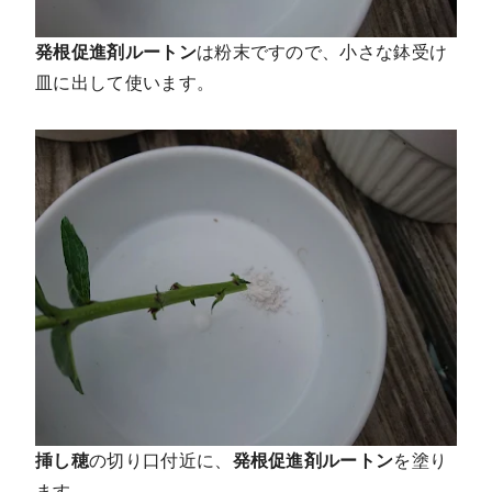
発根促進剤ルートン
は粉末ですので、小さな鉢受け
皿に出して使います。
挿し穂
の切り口付近に、
発根促進剤ルートン
を塗り
ます。