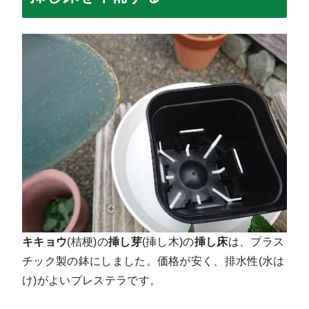
キキョウ
(桔梗)の
挿し芽
(挿し木)の
挿し床
は、プラス
チック製の鉢にしました。価格が安く、排水性(水は
け)がよいプレステラです。