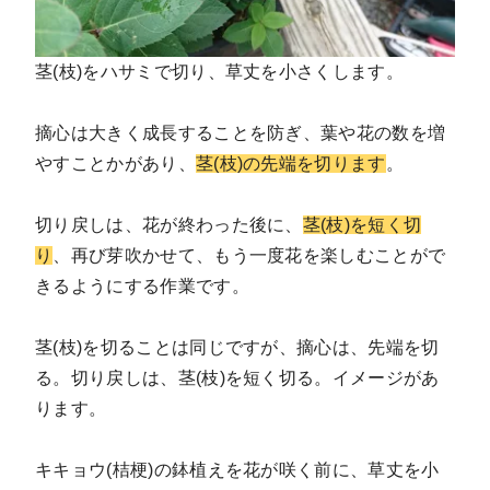
茎(枝)をハサミで切り、草丈を小さくします。
摘心は大きく成長することを防ぎ、葉や花の数を増
やすことかがあり、
茎(枝)の先端を切ります
。
切り戻しは、花が終わった後に、
茎(枝)を短く切
り
、再び芽吹かせて、もう一度花を楽しむことがで
きるようにする作業です。
茎(枝)を切ることは同じですが、摘心は、先端を切
る。切り戻しは、茎(枝)を短く切る。イメージがあ
ります。
キキョウ(桔梗)の鉢植えを花が咲く前に、草丈を小