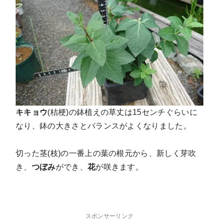
キキョウ
(桔梗)の鉢植えの草丈は15センチぐらいに
なり、鉢の大きさとバランスがよくなりました。
切った茎(枝)の一番上の葉の根元から、新しく芽吹
き、
つぼみ
ができ、
花
が咲きます。
スポンサーリンク