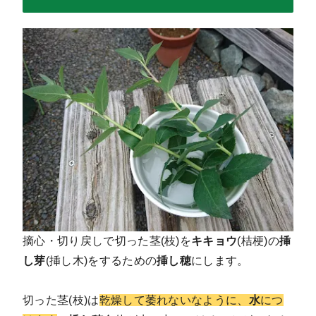
摘心・切り戻しで切った茎(枝)を
キキョウ
(桔梗)の
挿
し芽
(挿し木)をするための
挿し穂
にします。
切った茎(枝)は
乾燥して萎れないなように、
水
につ