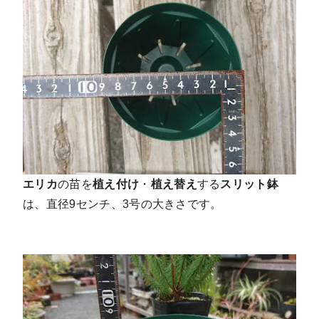
エリカ
の苗を
植え付け
・
植え替え
する
スリット鉢
は、直径9センチ、3号の大きさです。