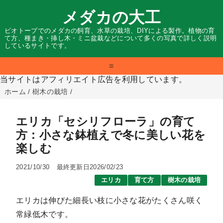
メダカの大工
ビオトープでのメダカの飼育、水草の栽培、DIYによる製作。植物の育
て方、種まき・挿し木・ミニ盆栽などについて多くの写真で詳しく説明
しているサイトです。
=
当サイトはアフィリエイト広告を利用しています。
ホーム
/
樹木の栽培
/
エリカ「セシリフローラ」の育て
方：小さな鉢植えで冬に美しい花を
楽しむ
2021/10/30
最終更新日2026/02/23
エリカ
育て方
樹木の栽培
エリカは伸びた細長い枝に小さな花がたくさん咲く
常緑低木です。