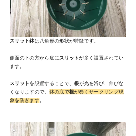
スリット鉢
は八角形の形状が特徴です。
側面の下の方から底に
スリット
が多く設置されてい
ます。
スリット
を設置することで、
根
が光を浴び、伸びな
くなりますので、
鉢の底で
根
が巻くサークリング現
象を防ぎます
。