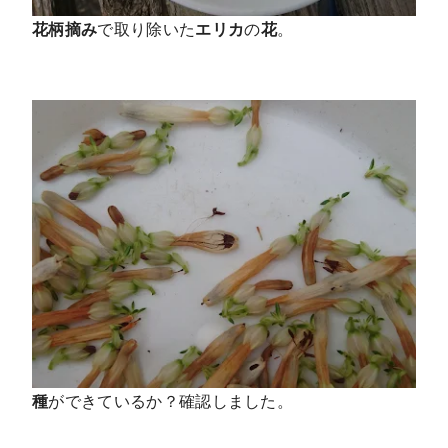
花柄摘み
で取り除いた
エリカ
の
花
。
種
ができているか？確認しました。