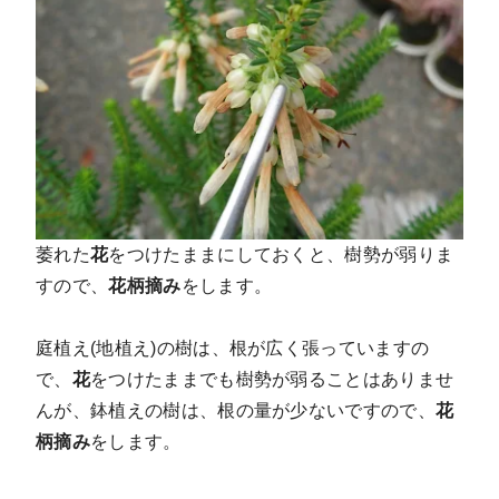
萎れた
花
をつけたままにしておくと、樹勢が弱りま
すので、
花柄摘み
をします。
庭植え(地植え)の樹は、根が広く張っていますの
で、
花
をつけたままでも樹勢が弱ることはありませ
んが、鉢植えの樹は、根の量が少ないですので、
花
柄摘み
をします。