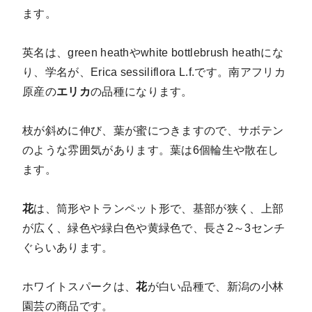
ます。
英名は、green heathやwhite bottlebrush heathにな
り、学名が、Erica sessiliflora L.f.です。南アフリカ
原産の
エリカ
の品種になります。
枝が斜めに伸び、葉が蜜につきますので、サボテン
のような雰囲気があります。葉は6個輪生や散在し
ます。
花
は、筒形やトランペット形で、基部が狭く、上部
が広く、緑色や緑白色や黄緑色で、長さ2～3センチ
ぐらいあります。
ホワイトスパークは、
花
が白い品種で、新潟の小林
園芸の商品です。