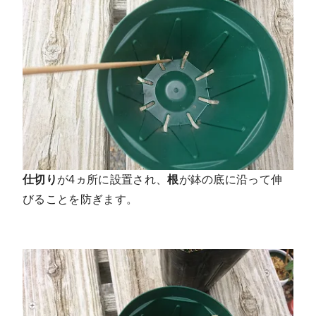
仕切り
が4ヵ所に設置され、
根
が鉢の底に沿って伸
びることを防ぎます。