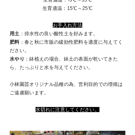
生育適温：15℃～25℃
お手入れ方法
用土
：排水性の良い酸性土を好みます。
肥料
：春と秋に市販の緩効性肥料を適度に与えてく
ださい。
水やり
：鉢植えの場合、鉢土の表面が乾いてきた
ら、たっぷりと水を与えてください。
小林園芸オリジナル品種の為、営利目的での増殖は
ご遠慮願います。
水切れに注意してください。