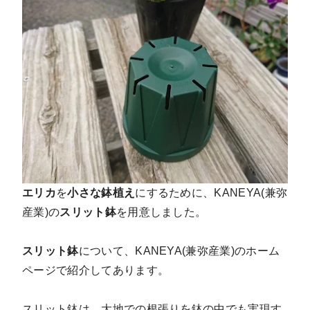
エリカ
を
小さな鉢植え
にするために、KANEYA(兼弥
産業)の
スリット鉢
を用意しました。
スリット鉢
について、KANEYA(兼弥産業)のホーム
ページで紹介してあります。
スリット鉢は、大地での根張りを鉢の中でも実現す