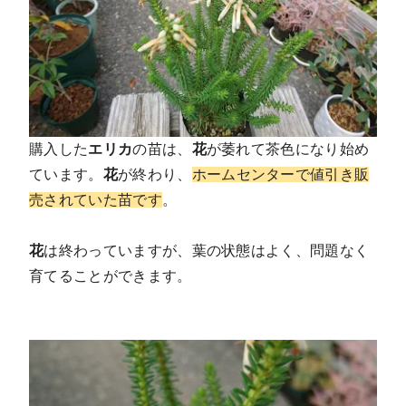
購入した
エリカ
の苗は、
花
が萎れて茶色になり始め
ています。
花
が終わり、
ホームセンターで値引き販
売されていた苗です
。
花
は終わっていますが、葉の状態はよく、問題なく
育てることができます。