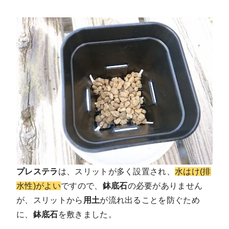
プレステラ
は、スリットが多く設置され、
水はけ(排
水性)がよい
ですので、
鉢底石
の必要がありません
が、スリットから
用土
が流れ出ることを防ぐため
に、
鉢底石
を敷きました。