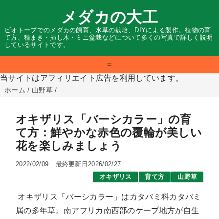
メダカの大工
ビオトープでのメダカの飼育、水草の栽培、DIYによる製作。植物の育
て方、種まき・挿し木・ミニ盆栽などについて多くの写真で詳しく説明
しているサイトです。
=
当サイトはアフィリエイト広告を利用しています。
ホーム
/
山野草
/
オキザリス「バーシカラー」の育
て方：鮮やかな赤色の覆輪が美しい
花を楽しみましょう
2022/02/09
最終更新日2026/02/27
オキザリス
育て方
山野草
オキザリス「バーシカラー」はカタバミ科カタバミ
属の多年草。南アフリカ南西部のケープ地方が自生