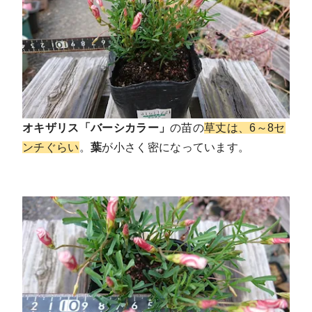
オキザリス「バーシカラー」
の苗の
草丈は、6～8セ
ンチぐらい
。
葉
が小さく密になっています。