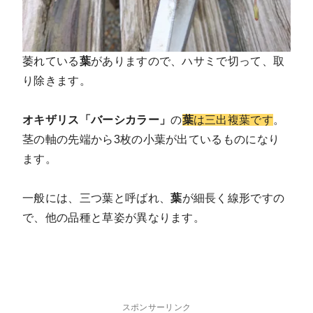
萎れている
葉
がありますので、ハサミで切って、取
り除きます。
オキザリス「バーシカラー」
の
葉
は三出複葉です
。
茎の軸の先端から3枚の小葉が出ているものになり
ます。
一般には、三つ葉と呼ばれ、
葉
が細長く線形ですの
で、他の品種と草姿が異なります。
スポンサーリンク