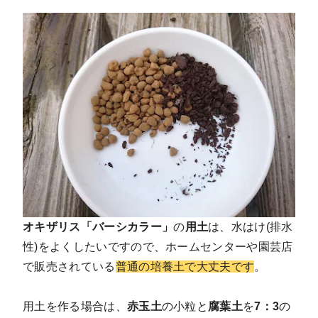
オキザリス「バーシカラー」
の
用土
は、水はけ(排水
性)をよくしたいですので、ホームセンターや園芸店
で販売されている
普通の培養土で大丈夫です
。
用土を作る場合は、
赤玉土
の小粒と
腐葉土
を
7：3
の