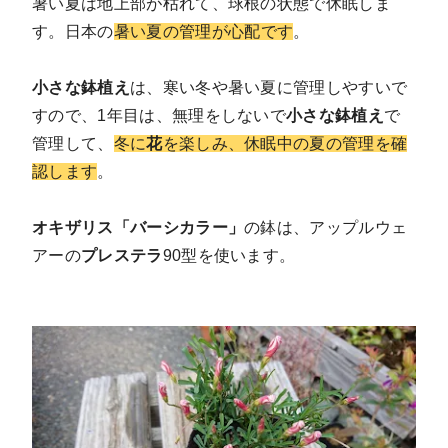
暑い夏は地上部が枯れて、球根の状態で休眠しま
す。日本の
暑い夏の管理が心配
です
。
小さな鉢植え
は、寒い冬や暑い夏に管理しやすいで
すので、1年目は、無理をしないで
小さな鉢植え
で
管理して、
冬に
花
を楽しみ、休眠中の夏の管理を確
認します
。
オキザリス「バーシカラー」
の鉢は、アップルウェ
アーの
プレステラ
90型を使います。