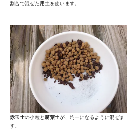
割合で混ぜた
用土
を使います。
赤玉土
の小粒と
腐葉土
が、均一になるように混ぜま
す。