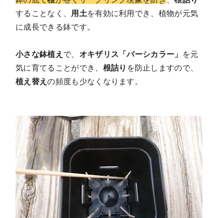
することなく、
用土
を有効に利用でき、植物が元気
に成長できる鉢です。
小さな鉢植え
で、
オキザリス「バーシカラー」
を元
気に育てることができ、
根詰り
を防止しますので、
植え替え
の頻度も少なくなります。