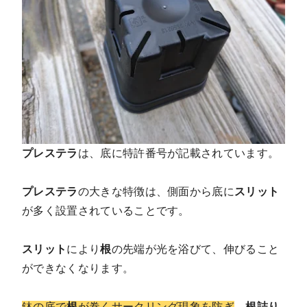
プレステラ
は、底に特許番号が記載されています。
プレステラ
の大きな特徴は、側面から底に
スリット
が多く設置されていることです。
スリット
により
根
の先端が光を浴びて、伸びること
ができなくなります。
鉢の底で
根
が巻くサークリング現象を防ぎ
、
根詰り