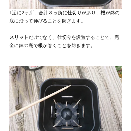
1辺に2ヶ所、合計８ヵ所に
仕切り
があり、
根
が鉢の
底に沿って伸びることを防ぎます。
スリット
だけでなく、
仕切り
を設置することで、完
全に鉢の底で
根
が巻くことを防ぎます。