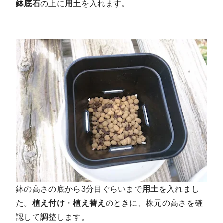
鉢底石
の上に
用土
を入れます。
鉢の高さの底から3分目ぐらいまで
用土
を入れまし
た。
植え付け
・
植え替え
のときに、株元の高さを確
認して調整します。