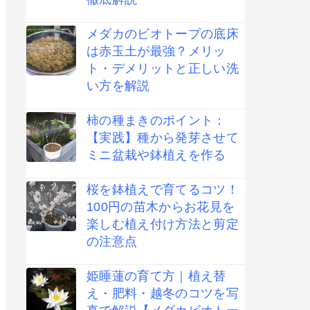
メダカのビオトープの底床
は赤玉土が最強？メリッ
ト・デメリットと正しい洗
い方を解説
柿の種まきのポイント：
【実践】種から発芽させて
ミニ盆栽や鉢植えを作る
桜を鉢植えで育てるコツ！
100円の苗木からお花見を
楽しむ植え付け方法と剪定
の注意点
姫睡蓮の育て方｜植え替
え・肥料・越冬のコツを写