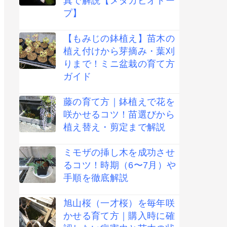
真で解説【メダカビオトー
プ】
【もみじの鉢植え】苗木の
植え付けから芽摘み・葉刈
りまで！ミニ盆栽の育て方
ガイド
藤の育て方｜鉢植えで花を
咲かせるコツ！苗選びから
植え替え・剪定まで解説
ミモザの挿し木を成功させ
るコツ！時期（6〜7月）や
手順を徹底解説
旭山桜（一才桜）を毎年咲
かせる育て方｜購入時に確