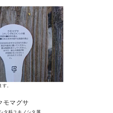
ます。
クモマグサ
シタ科ユキノシタ属