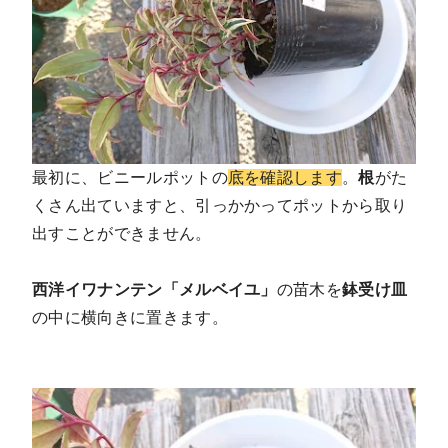
最初に、ビニールポットの
底を確認します
。
根
がた
くさん出ていますと、引っかかってポットから取り
出すことができません。
西洋イワナンテン「メルベイユ」
の苗木を
鉢受け皿
の中に横向きに置きます。