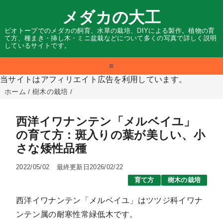
メダカの大工
ビオトープでのメダカの飼育、水草の栽培、DIYによる製作。植物の育
て方、種まき・挿し木・ミニ盆栽などについて多くの写真で詳しく説明
しているサイトです。
=
当サイトはアフィリエイト広告を利用しています。
ホーム
/
樹木の栽培
/
西洋イワナンテン「メルベイユ」
の育て方：斑入りの葉が美しい、小
さな矮性品種
2022/05/02
最終更新日2026/02/22
育て方
樹木の栽培
西洋イワナンテン「メルベイユ」はツツジ科イワナ
ンテン属の耐寒性常緑低木です。