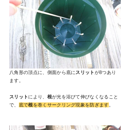
八角形の頂点に、側面から底に
スリット
が8つあり
ます。
スリット
により、
根
が光を浴びて伸びなくなること
で、
底で
根
を巻くサークリング現象を防ぎます
。