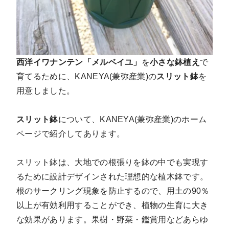
西洋イワナンテン「メルベイユ」
を
小さな鉢植え
で
育てるために、KANEYA(兼弥産業)の
スリット鉢
を
用意しました。
スリット鉢
について、KANEYA(兼弥産業)のホーム
ページで紹介してあります。
スリット鉢は、大地での根張りを鉢の中でも実現す
るために設計デザインされた理想的な植木鉢です。
根のサークリング現象を防止するので、用土の90％
以上が有効利用することができ、植物の生育に大き
な効果があります。果樹・野菜・鑑賞用などあらゆ