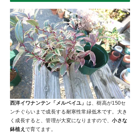
西洋イワナンテン「メルベイユ」
は、樹高が150セ
ンチぐらいまで成長する耐寒性常緑低木です。大き
く成長すると、管理が大変になりますので、
小さな
鉢植え
で育てます
。