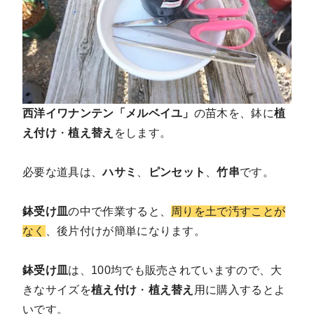
西洋イワナンテン「メルベイユ」
の苗木を、鉢に
植
え付け
・
植え替え
をします。
必要な道具は、
ハサミ
、
ピンセット
、
竹串
です。
鉢受け皿
の中で作業すると、
周りを土で汚すことが
なく
、後片付けが簡単になります。
鉢受け皿
は、100均でも販売されていますので、大
きなサイズを
植え付け
・
植え替え
用に購入するとよ
いです。