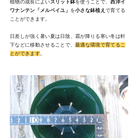
植物の成長によい
スリット鉢
を使うことで、
西洋イ
ワナンテン「メルベイユ」
を
小さな鉢植え
で育てる
ことができます。
日差しが強く暑い夏は日陰、霜が降りる寒い冬は軒
下などに移動させることで、
最適な環境で育てるこ
とができます
。