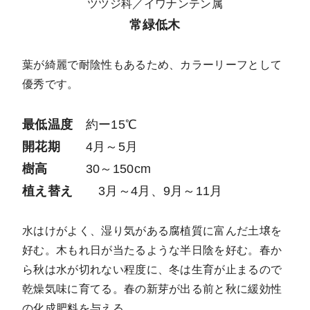
ツツジ科／イワナンテン属
常緑低木
葉が綺麗で耐陰性もあるため、カラーリーフとして
優秀です。
最低温度
約ー15℃
開花期
4月～5月
樹高
30～150cm
植え替え
3月～4月、9月～11月
水はけがよく、湿り気がある腐植質に富んだ土壌を
好む。木もれ日が当たるような半日陰を好む。春か
ら秋は水が切れない程度に、冬は生育が止まるので
乾燥気味に育てる。春の新芽が出る前と秋に緩効性
の化成肥料を与える。