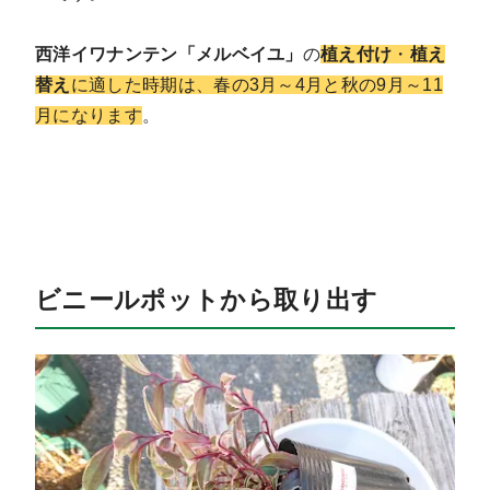
西洋イワナンテン「メルベイユ」
の
植え付け
・
植え
替え
に適した時期は、春の3月～4月と秋の9月～11
月になります
。
ビニールポットから取り出す