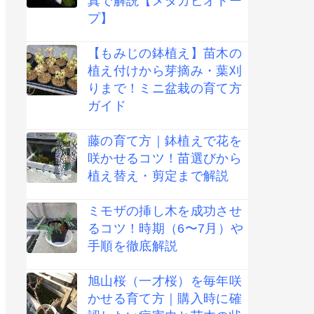
真で解説【メダカビオトー
プ】
【もみじの鉢植え】苗木の
植え付けから芽摘み・葉刈
りまで！ミニ盆栽の育て方
ガイド
藤の育て方｜鉢植えで花を
咲かせるコツ！苗選びから
植え替え・剪定まで解説
ミモザの挿し木を成功させ
るコツ！時期（6〜7月）や
手順を徹底解説
旭山桜（一才桜）を毎年咲
かせる育て方｜購入時に確