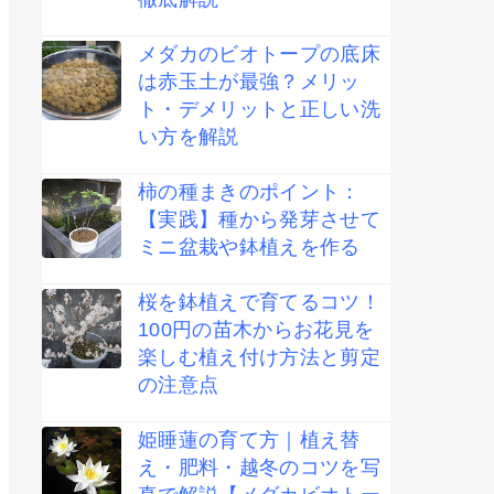
メダカのビオトープの底床
は赤玉土が最強？メリッ
ト・デメリットと正しい洗
い方を解説
柿の種まきのポイント：
【実践】種から発芽させて
ミニ盆栽や鉢植えを作る
桜を鉢植えで育てるコツ！
100円の苗木からお花見を
楽しむ植え付け方法と剪定
の注意点
姫睡蓮の育て方｜植え替
え・肥料・越冬のコツを写