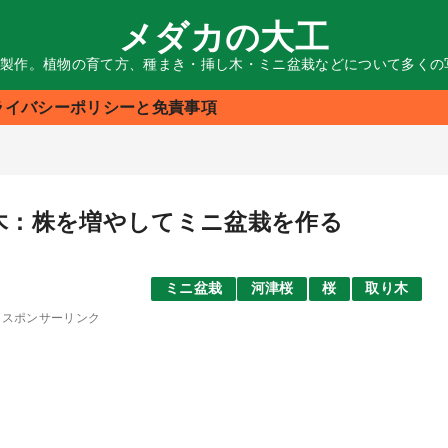
メダカの大工
る製作。植物の育て方、種まき・挿し木・ミニ盆栽などについて多く
ライバシーポリシーと免責事項
り木：株を増やしてミニ盆栽を作る
ミニ盆栽
河津桜
桜
取り木
スポンサーリンク