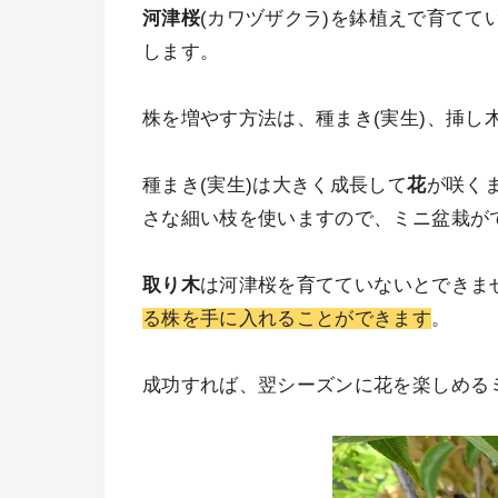
河津桜
(カワヅザクラ)を鉢植えで育てて
します。
株を増やす方法は、種まき(実生)、挿し
種まき(実生)は大きく成長して
花
が咲く
さな細い枝を使いますので、ミニ盆栽が
取り木
は河津桜を育てていないとできま
る株を手に入れることができます
。
成功すれば、翌シーズンに花を楽しめる