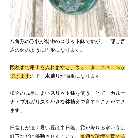
八角形の形状が特徴の
スリット鉢
ですが、上部は普
通の鉢のように円形になります。
段差
まで用土を入れますと、ウォータースペースが
できます
ので、
水遣り
が簡単になります。
植物の成長によい
スリット鉢
を使うことで、
カルー
ナ・ブルガリス
を
小さな鉢植え
で育てることができ
ます。
日差しが強く暑い夏は半日陰、霜が降りる寒い冬は
軒下などに移動させることで、
最適な環境で育てる