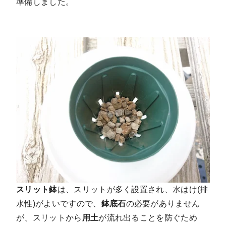
準備しました。
スリット鉢
は、スリットが多く設置され、水はけ(排
水性)がよいですので、
鉢底石
の必要がありません
が、スリットから
用土
が流れ出ることを防ぐため