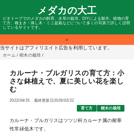
メダカの大工
ビオトープでのメダカの飼育、水草の栽培、DIYによる製作。植物の育
て方、種まき・挿し木・ミニ盆栽などについて多くの写真で詳しく説明
しているサイトです。
=
当サイトはアフィリエイト広告を利用しています。
ホーム
/
樹木の栽培
/
カルーナ・ブルガリスの育て方：小
さな鉢植えで、夏に美しい花を楽し
む
2022/04/25
最終更新日2026/02/22
育て方
樹木の栽培
カルーナ・ブルガリスはツツジ科カルーナ属の耐寒
性常緑低木です。