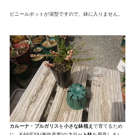
ビニールポットが深型ですので、鉢に入りません。
カルーナ・ブルガリス
を
小さな鉢植え
で育てるため
に、KANEYA(兼弥産業)の
スリット鉢
を用意しまし