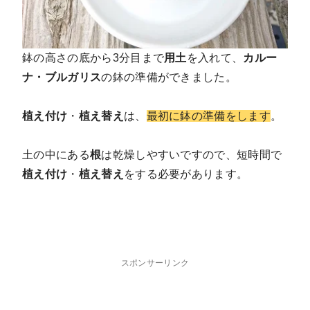
鉢の高さの底から3分目まで
用土
を入れて、
カルー
ナ・ブルガリス
の鉢の準備ができました。
植え付け
・
植え替え
は、
最初に鉢の準備をします
。
土の中にある
根
は乾燥しやすいですので、短時間で
植え付け
・
植え替え
をする必要があります。
スポンサーリンク