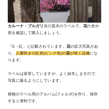
カルーナ・ブルガリス
の苗木のラベルで、
花
の色や
形を確認して購入しましょう。
「G・紅」と記載されています。
花
の拡大写真があ
り、
八重咲きの紅色(ピンク色)の
花
が咲く品種
にな
ります。
ラベルは保管していますが、よく紛失しますので、
写真に撮るようにしています。
植物のラベル用のアルバム(フォルダ)を作り、保存
すると便利です。