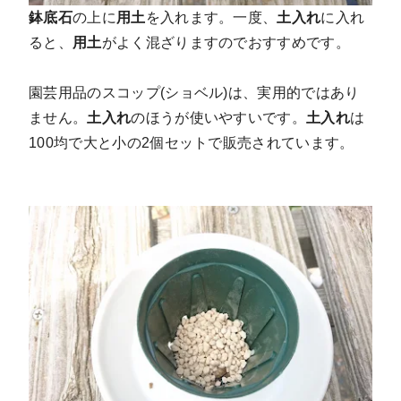
鉢底石
の上に
用土
を入れます。一度、
土入れ
に入れ
ると、
用土
がよく混ざりますのでおすすめです。
園芸用品のスコップ(ショベル)は、実用的ではあり
ません。
土入れ
のほうが使いやすいです。
土入れ
は
100均で大と小の2個セットで販売されています。