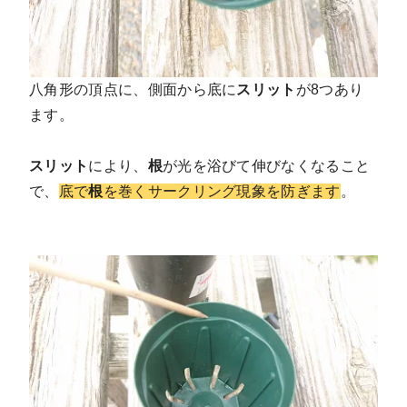
八角形の頂点に、側面から底に
スリット
が8つあり
ます。
スリット
により、
根
が光を浴びて伸びなくなること
で、
底で
根
を巻くサークリング現象を防ぎます
。