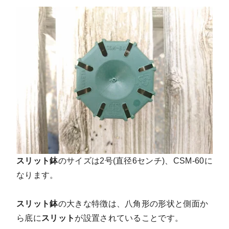
スリット鉢
のサイズは2号(直径6センチ)、CSM-60に
なります。
スリット鉢
の大きな特徴は、八角形の形状と側面か
ら底に
スリット
が設置されていることです。