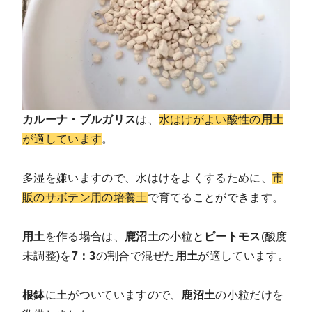
カルーナ・ブルガリス
は、
水はけがよい酸性の
用土
が適しています
。
多湿を嫌いますので、水はけをよくするために、
市
販のサボテン用の培養土
で育てることができます。
用土
を作る場合は、
鹿沼土
の小粒と
ピートモス
(酸度
未調整)を
7：3
の割合で混ぜた
用土
が適しています。
根鉢
に土がついていますので、
鹿沼土
の小粒だけを