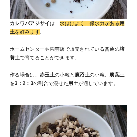
カシワバアジサイ
は、
水はけよく、保水力がある
用
土
を好みます
。
ホームセンターや園芸店で販売されている普通の
培
養土
で育てることができます。
作る場合は、
赤玉土
の小粒と
鹿沼土
の小粒、
腐葉土
を
3：2：3
の割合で混ぜた
用土
が適しています。