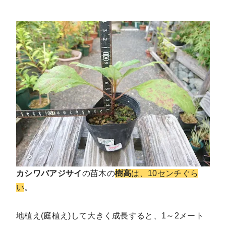
カシワバアジサイ
の苗木の
樹高
は、10センチぐら
い
。
地植え(庭植え)して大きく成長すると、1～2メート