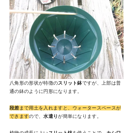
八角形の形状が特徴の
スリット鉢
ですが、上部は普
通の鉢のように円形になります。
段差
まで用土を入れますと、ウォータースペースが
できます
ので、
水遣り
が簡単になります。
植物の成長によい
スリット鉢
を使うことで、
カシワ