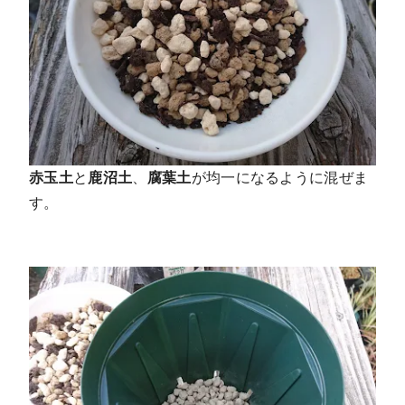
赤玉土
と
鹿沼土
、
腐葉土
が均一になるように混ぜま
す。