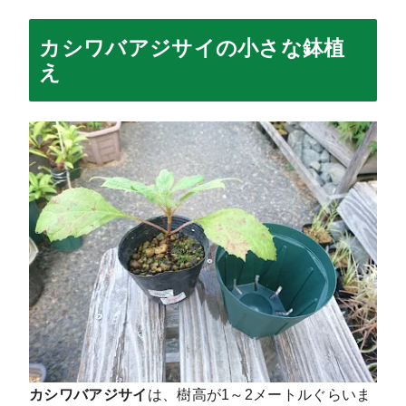
カシワバアジサイの小さな鉢植
え
カシワバアジサイ
は、樹高が1～2メートルぐらいま