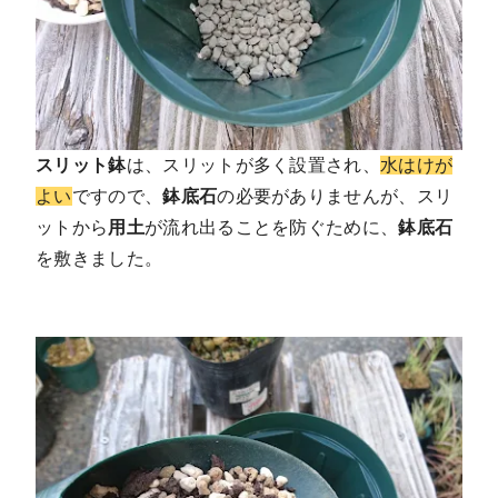
スリット鉢
は、スリットが多く設置され、
水はけが
よい
ですので、
鉢底石
の必要がありませんが、スリ
ットから
用土
が流れ出ることを防ぐために、
鉢底石
を敷きました。