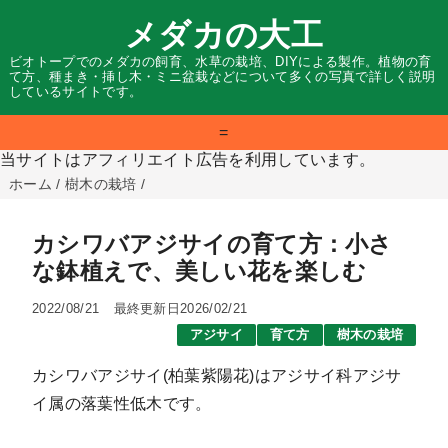
メダカの大工
ビオトープでのメダカの飼育、水草の栽培、DIYによる製作。植物の育
て方、種まき・挿し木・ミニ盆栽などについて多くの写真で詳しく説明
しているサイトです。
=
当サイトはアフィリエイト広告を利用しています。
ホーム
/
樹木の栽培
/
カシワバアジサイの育て方：小さ
な鉢植えで、美しい花を楽しむ
2022/08/21
最終更新日2026/02/21
アジサイ
育て方
樹木の栽培
カシワバアジサイ(柏葉紫陽花)はアジサイ科アジサ
イ属の落葉性低木です。