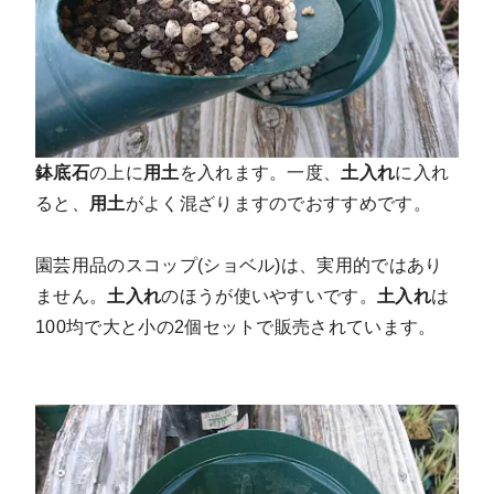
鉢底石
の上に
用土
を入れます。一度、
土入れ
に入れ
ると、
用土
がよく混ざりますのでおすすめです。
園芸用品のスコップ(ショベル)は、実用的ではあり
ません。
土入れ
のほうが使いやすいです。
土入れ
は
100均で大と小の2個セットで販売されています。