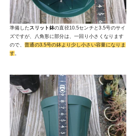
準備した
スリット鉢
の直径10.5センチと3.5号のサイ
ズですが、八角形に部分は、一回り小さくなります
ので、
普通の3.5号の鉢より少し小さい容量になりま
す
。