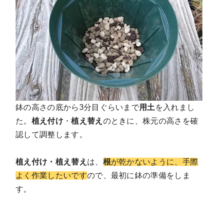
鉢の高さの底から3分目ぐらいまで
用土
を入れまし
た。
植え付け
・
植え替え
のときに、株元の高さを確
認して調整します。
植え付け・植え替え
は、
根
が乾かないように、手際
よく作業したいです
ので、最初に鉢の準備をしま
す。