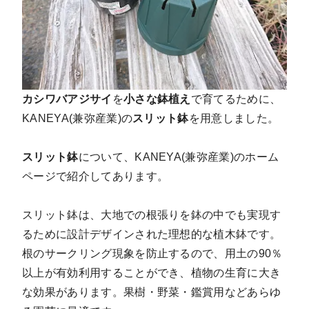
カシワバアジサイ
を
小さな鉢植え
で育てるために、
KANEYA(兼弥産業)の
スリット鉢
を用意しました。
スリット鉢
について、KANEYA(兼弥産業)のホーム
ページで紹介してあります。
スリット鉢は、大地での根張りを鉢の中でも実現す
るために設計デザインされた理想的な植木鉢です。
根のサークリング現象を防止するので、用土の90％
以上が有効利用することができ、植物の生育に大き
な効果があります。果樹・野菜・鑑賞用などあらゆ