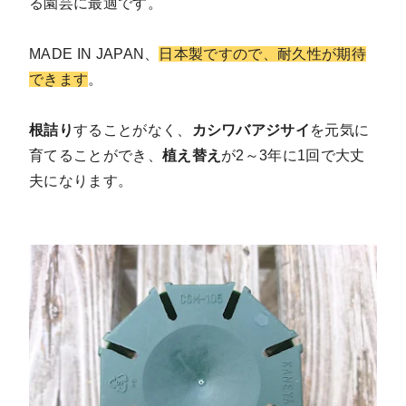
る園芸に最適です。
MADE IN JAPAN、
日本製ですので、耐久性が期待
できます
。
根詰り
することがなく、
カシワバアジサイ
を元気に
育てることができ、
植え替え
が2～3年に1回で大丈
夫になります。