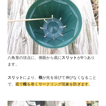
八角形の頂点に、側面から底に
スリット
が8つあり
ます。
スリット
により、
根
が光を浴びて伸びなくなること
で、
底で
根
を巻くサークリング現象を防ぎます
。