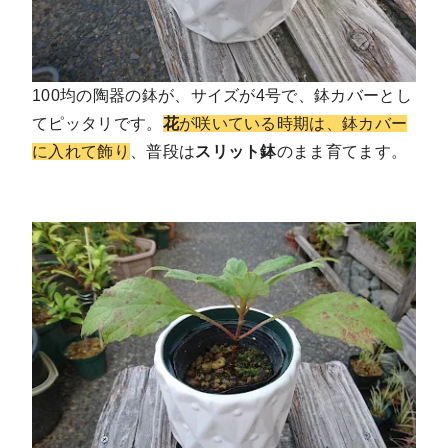
100均の陶器の鉢が、サイズが4号で、鉢カバーとし
てピッタリです。
花
が咲いている時期は、鉢カバー
に入れて飾り
、普段は
スリット鉢
のまま育てます。