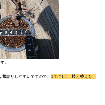
ます。
は
根詰り
しやすいですので、
1年に1回、
植え替え
をし