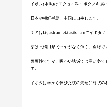
イボタ(水蝋)はモクセイ科イボタノキ属
日本や朝鮮半島、中国に自生します。
学名はLigustrum obtusifoliu
葉は長楕円形でツヤがなく薄く、全縁で
落葉性ですが、暖かい地域では寒い冬で
す。
イボタは春から伸びた枝の先端に総状の