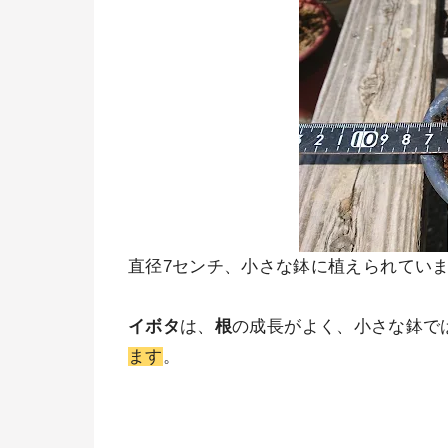
直径7センチ、小さな鉢に植えられてい
イボタ
は、
根
の成長がよく、小さな鉢で
ます
。