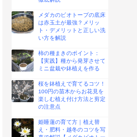
メダカのビオトープの底床
は赤玉土が最強？メリッ
ト・デメリットと正しい洗
い方を解説
柿の種まきのポイント：
【実践】種から発芽させて
ミニ盆栽や鉢植えを作る
桜を鉢植えで育てるコツ！
100円の苗木からお花見を
楽しむ植え付け方法と剪定
の注意点
姫睡蓮の育て方｜植え替
え・肥料・越冬のコツを写