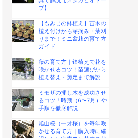
真で解説【メダカビオトー
プ】
【もみじの鉢植え】苗木の
植え付けから芽摘み・葉刈
りまで！ミニ盆栽の育て方
ガイド
藤の育て方｜鉢植えで花を
咲かせるコツ！苗選びから
植え替え・剪定まで解説
ミモザの挿し木を成功させ
るコツ！時期（6〜7月）や
手順を徹底解説
旭山桜（一才桜）を毎年咲
かせる育て方｜購入時に確