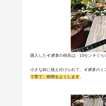
購入した
イボタ
の樹高は、10センチぐら
小さな鉢に植え付けられて、
イボタ
のミ
で育て、樹勢をよくします
。