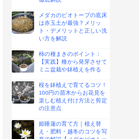
メダカのビオトープの底床
は赤玉土が最強？メリッ
ト・デメリットと正しい洗
い方を解説
柿の種まきのポイント：
【実践】種から発芽させて
ミニ盆栽や鉢植えを作る
桜を鉢植えで育てるコツ！
100円の苗木からお花見を
楽しむ植え付け方法と剪定
の注意点
姫睡蓮の育て方｜植え替
え・肥料・越冬のコツを写