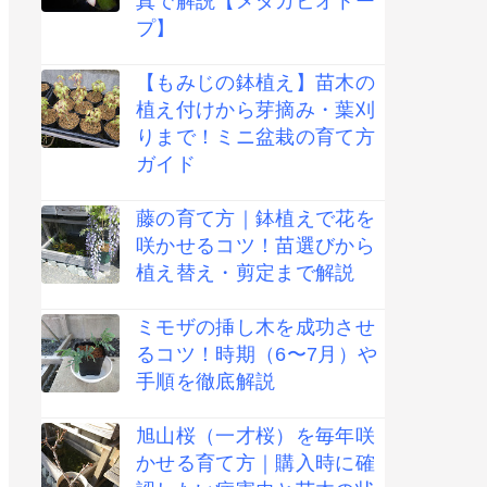
真で解説【メダカビオトー
プ】
【もみじの鉢植え】苗木の
植え付けから芽摘み・葉刈
りまで！ミニ盆栽の育て方
ガイド
藤の育て方｜鉢植えで花を
咲かせるコツ！苗選びから
植え替え・剪定まで解説
ミモザの挿し木を成功させ
るコツ！時期（6〜7月）や
手順を徹底解説
旭山桜（一才桜）を毎年咲
かせる育て方｜購入時に確