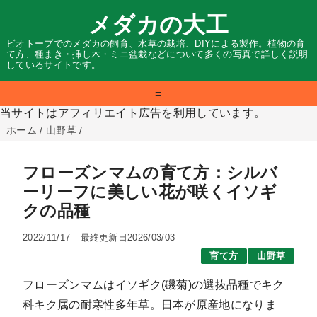
メダカの大工
ビオトープでのメダカの飼育、水草の栽培、DIYによる製作。植物の育
て方、種まき・挿し木・ミニ盆栽などについて多くの写真で詳しく説明
しているサイトです。
=
当サイトはアフィリエイト広告を利用しています。
ホーム
/
山野草
/
フローズンマムの育て方：シルバ
ーリーフに美しい花が咲くイソギ
クの品種
2022/11/17
最終更新日2026/03/03
育て方
山野草
フローズンマムはイソギク(磯菊)の選抜品種でキク
科キク属の耐寒性多年草。日本が原産地になりま