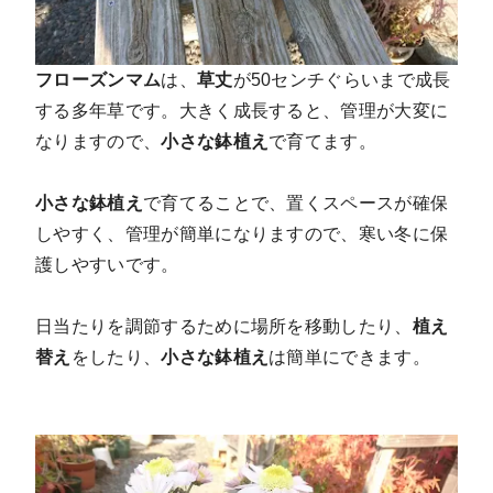
フローズンマム
は、
草丈
が50センチぐらいまで成長
する多年草です。大きく成長すると、管理が大変に
なりますので、
小さな鉢植え
で育てます
。
小さな鉢植え
で育てることで、置くスペースが確保
しやすく、管理が簡単になりますので、寒い冬に保
護しやすいです。
日当たりを調節するために場所を移動したり、
植え
替え
をしたり、
小さな鉢植え
は簡単にできます。