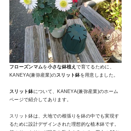
フローズンマム
を
小さな鉢植え
で育てるために、
KANEYA(兼弥産業)の
スリット鉢
を用意しました。
スリット鉢
について、KANEYA(兼弥産業)のホーム
ページで紹介してあります。
スリット鉢は、大地での根張りを鉢の中でも実現す
るために設計デザインされた理想的な植木鉢です。