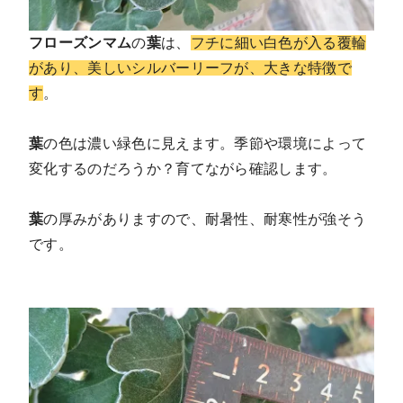
フローズンマム
の
葉
は、
フチに細い白色が入る覆輪
があり、美しいシルバーリーフが、大きな特徴で
す
。
葉
の色は濃い緑色に見えます。季節や環境によって
変化するのだろうか？育てながら確認します。
葉
の厚みがありますので、耐暑性、耐寒性が強そう
です。