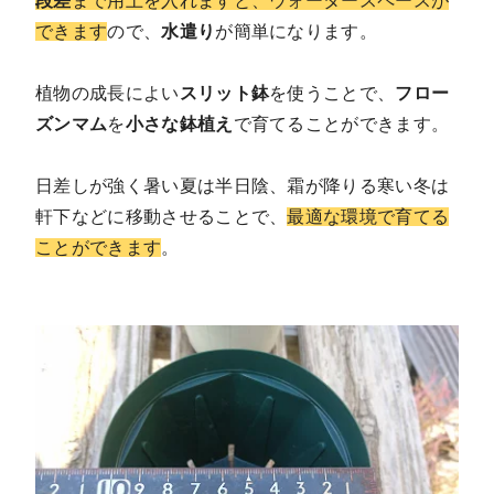
段差
まで用土を入れますと、ウォータースペースが
できます
ので、
水遣り
が簡単になります。
植物の成長によい
スリット鉢
を使うことで、
フロー
ズンマム
を
小さな鉢植え
で育てることができます。
日差しが強く暑い夏は半日陰、霜が降りる寒い冬は
軒下などに移動させることで、
最適な環境で育てる
ことができます
。