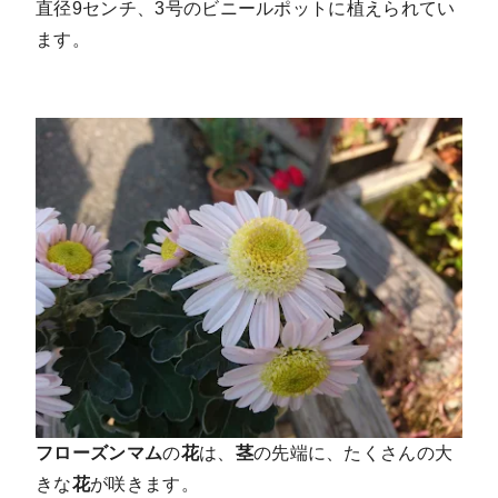
直径9センチ、3号のビニールポットに植えられてい
ます。
フローズンマム
の
花
は、
茎
の先端に、たくさんの大
きな
花
が咲きます。