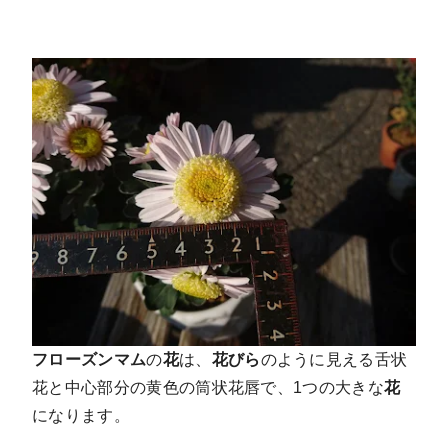
フローズンマム
の
花
は、
花びら
のように見える舌状
花と中心部分の黄色の筒状花唇で、1つの大きな
花
になります。