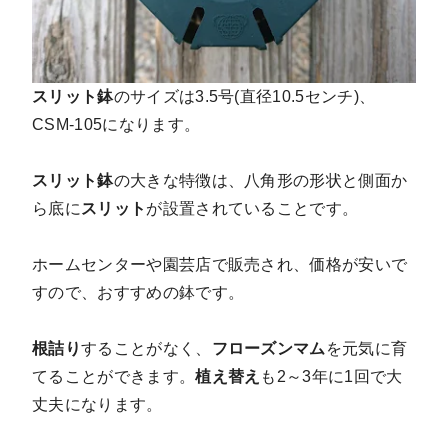
スリット鉢
のサイズは3.5号(直径10.5センチ)、
CSM-105になります。
スリット鉢
の大きな特徴は、八角形の形状と側面か
ら底に
スリット
が設置されていることです。
ホームセンターや園芸店で販売され、価格が安いで
すので、おすすめの鉢です。
根詰り
することがなく、
フローズンマム
を元気に育
てることができます。
植え替え
も2～3年に1回で大
丈夫になります。