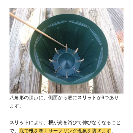
八角形の頂点に、側面から底に
スリット
が8つあり
ます。
スリット
により、
根
が光を浴びて伸びなくなること
で、
底で
根
を巻くサークリング現象を防ぎます
。