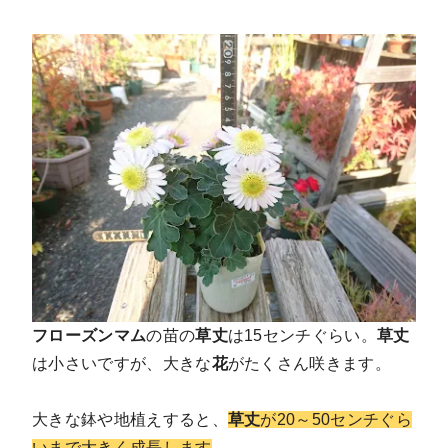
フローズンマム
の苗の
草丈
は15センチぐらい。
草丈
は小さいですが、大きな
花
がたくさん咲きます。
大きな鉢や地植えすると、
草丈
が20～50センチぐら
いまで大きく成長します
。