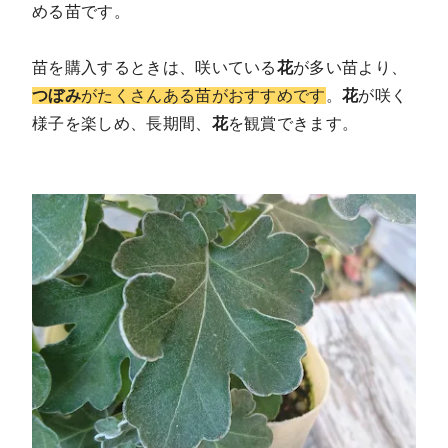
める苗です。
苗を購入するときは、咲いている
花
が多い苗より、
つぼみ
がたくさんある苗がおすすめです
。
花
が咲く
様子を楽しめ、長期間、
花
を観賞できます。