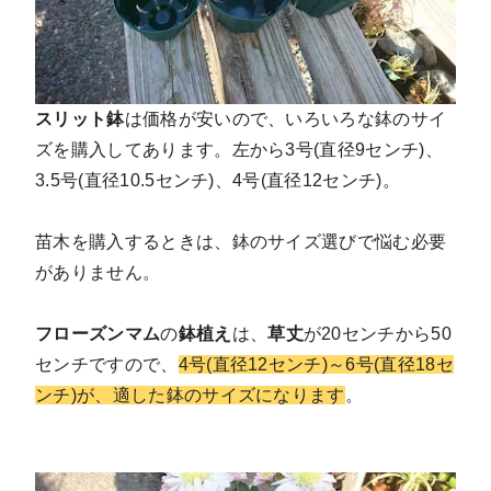
スリット鉢
は価格が安いので、いろいろな鉢のサイ
ズを購入してあります。左から3号(直径9センチ)、
3.5号(直径10.5センチ)、4号(直径12センチ)。
苗木を購入するときは、鉢のサイズ選びで悩む必要
がありません。
フローズンマム
の
鉢植え
は、
草丈
が20センチから50
センチですので、
4号(直径12センチ)～6号(直径18セ
ンチ)が、適した鉢のサイズになります
。